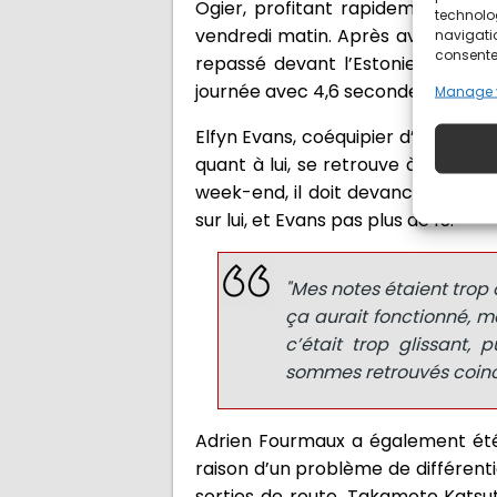
Ogier, profitant rapidement de l
technolo
vendredi matin. Après avoir glissé
navigatio
consentem
repassé devant l’Estonien et a r
journée avec 4,6 secondes d’avan
Manage 
Elfyn Evans, coéquipier d’Ogier ch
quant à lui, se retrouve à 25,7 s
week-end, il doit devancer Tänak 
sur lui, et Evans pas plus de 15.
"Mes notes étaient trop o
ça aurait fonctionné, ma
c’était trop glissant
sommes retrouvés coinc
Adrien Fourmaux a également été 
raison d’un problème de différent
sorties de route. Takamoto Kats