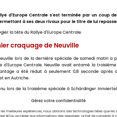
ye d'Europe Centrale s'est terminée par un coup de 
rmettant à ses deux rivaux pour le titre de lui repasse
gier la tête du Rallye d'Europe Centrale.
ier craquage de Neuville
uville lors de la dernière spéciale de samedi matin a 
e d'Europe Centrale. Neuville avait entamé la troisièm
antage a été réduit à seulement 0,8 seconde après d
t en Autriche.
 lors de la troisième spéciale à Schärdinger Innviertel,
s. Le second a été particulièrement coûteux, Neuville
Gérez votre confidentialité
éton, perdant ainsi près de 40 secondes et tombant à la 
ir les meilleures expériences, nous utilisons des technologies telles que les
ker et/ou accéder aux informations des appareils. Le fait de consentir à 