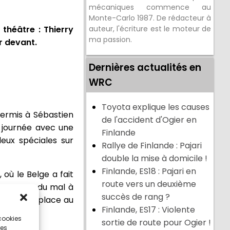
mécaniques commence au
Monte-Carlo 1987. De rédacteur à
théâtre : Thierry
auteur, l'écriture est le moteur de
ma passion.
r devant.
Dernières actualités en
WRC
Toyota explique les causes
permis à Sébastien
de l'accident d'Ogier en
e journée avec une
Finlande
eux spéciales sur
Rallye de Finlande : Pajari
double la mise à domicile !
Finlande, ES18 : Pajari en
 où le Belge a fait
route vers un deuxième
 ayant eu du mal à
succès de rang ?
quatrième place au
Finlande, ES17 : Violente
 cookies
sortie de route pour Ogier !
ces