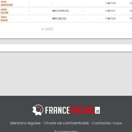
© WRC
Mentions légales
•
Charte de confidentialité
•
Contactez-nous
Se connecter