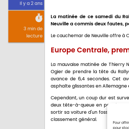
Il y a 2 ans
La matinée de ce samedi du Rall
Neuville a commis deux fautes, pe
3 min de
Le cauchemar de Neuville offre à O
lecture
Europe Centrale, prem
La mauvaise matinée de Thierry Ne
Ogier de prendre la tête du Rally
avance de 6,4 secondes. Cet av
asphalte glissantes en Allemagne e
Cependant, un coup dur est survenu
deux tête-à-queue en peu de temp
sortir sa voiture d'un fossé en b
classement général.
Pour offr
pour stoc