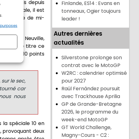
emière fois depuis
Finlande, ES14 : Evans en
e
re spéciale, il est
tonneaux, Ogier toujours
s.
 le service de mi-
leader !
 purposes
Autres dernières
de Tänak. Neuville,
actualités
rocher le titre ce
 plus de 10 points
Silverstone prolonge son
contrat avec le MotoGP
W2RC : calendrier optimisé
sur le sec,
pour 2027
 tourné car
Raúl Fernández poursuit
 nous nous
avec Trackhouse Aprilia
GP de Grande-Bretagne
2026, le programme du
week-end MotoGP
la spéciale 10 en
GT World Challenge,
e, provoquant deux
Magny-Cours - C2 :
 temps après être