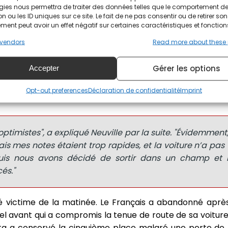
a malchance de Neuville, a récupéré la tête pour la pr
gies nous permettra de traiter des données telles que le comportement d
 à la troisième place derrière Ott Tänak lors de la premiè
n ou les ID uniques sur ce site. Le fait de ne pas consentir ou de retirer son
ent peut avoir un effet négatif sur certaines caractéristiques et fonction
emporté la dernière spéciale de la matinée, atteignant
ce.
vendors
Read more about these
ez Toyota, est passé à la troisième place, à 3,7 secondes 
Gérer les options
Accepter
econdes de la tête et doit maintenant remonter. Pour déc
de deux points tout en s’assurant qu’Ogier ne gagne pas
Opt-out preferences
Déclaration de confidentialité
Imprint
ptimistes", a expliqué Neuville par la suite. "Évidemment, 
is mes notes étaient trop rapides, et la voiture n’a pas
, puis nous avons décidé de sortir dans un champ et
és."
victime de la matinée. Le Français a abandonné après 
iel avant qui a compromis la tenue de route de sa voitur
uta a conservé la cinquième place malgré une perte de