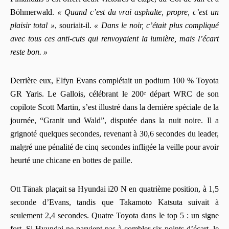
Böhmerwald.
« Quand c’est du vrai asphalte, propre, c’est un
plaisir total »
, souriait-il.
« Dans le noir, c’était plus compliqué
avec tous ces anti-cuts qui renvoyaient la lumière, mais l’écart
reste bon. »
Derrière eux, Elfyn Evans complétait un podium 100 % Toyota
GR Yaris. Le Gallois, célébrant le 200ᵉ départ WRC de son
copilote Scott Martin, s’est illustré dans la dernière spéciale de la
journée, “Granit und Wald”, disputée dans la nuit noire. Il a
grignoté quelques secondes, revenant à 30,6 secondes du leader,
malgré une pénalité de cinq secondes infligée la veille pour avoir
heurté une chicane en bottes de paille.
Ott Tänak plaçait sa Hyundai i20 N en quatrième position, à 1,5
seconde d’Evans, tandis que Takamoto Katsuta suivait à
seulement 2,4 secondes. Quatre Toyota dans le top 5 : un signe
fort. Si Hyundai ne parvient pas à combler six points d’écart, le