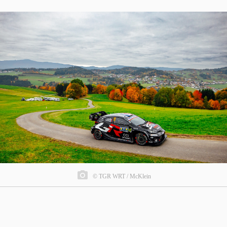
© TGR WRT / McKlein