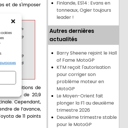
Finlande, ES14 : Evans en
es et de s'imposer
tonneaux, Ogier toujours
leader !
nir à la 7ᵉ
Autres dernières
 cookies
urrait être
ces
actualités
e
r. »
Barry Sheene rejoint le Hall
s.
 gérer. Le
of Fame MotoGP
se que nous
 purposes
KTM reçoit l'autorisation
pour corriger son
problème moteur en
e les ambitions de
MotoGP
e avance de 20,9
Le Moyen-Orient fait
tinale. Cependant,
plonger la F1 au deuxième
endre de l’avance,
trimestre 2026
oyota de 11 points
Deuxième trimestre stable
pour le MotoGP