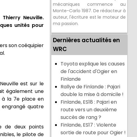
mécaniques commence au
Monte-Carlo 1987. De rédacteur à
hierry Neuville.
auteur, l'écriture est le moteur de
ma passion.
lques unités pour
Dernières actualités en
vers son coéquipier
WRC
al.
Toyota explique les causes
de l'accident d'Ogier en
Finlande
euville est sur le
Rallye de Finlande : Pajari
ait également une
double la mise à domicile !
 à la 7e place en
Finlande, ES18 : Pajari en
t engrangé quatre
route vers un deuxième
succès de rang ?
Finlande, ES17 : Violente
e de deux points
sortie de route pour Ogier !
ibles, le pilote de