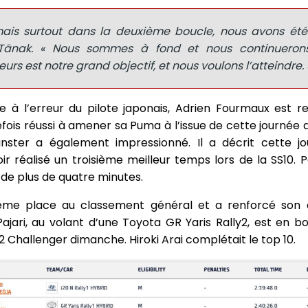
 mais surtout dans la deuxième boucle, nous avons été 
 Tänak. « Nous sommes à fond et nous continuerons
s est notre grand objectif, et nous voulons l’atteindre. 
e à l’erreur du pilote japonais, Adrien Fourmaux est r
tefois réussi à amener sa Puma à l’issue de cette journée
nster a également impressionné. Il a décrit cette 
oir réalisé un troisième meilleur temps lors de la SS10.
 de plus de quatre minutes.
itième place au classement général et a renforcé so
 Pajari, au volant d’une Toyota GR Yaris Rally2, est en 
Challenger dimanche. Hiroki Arai complétait le top 10.