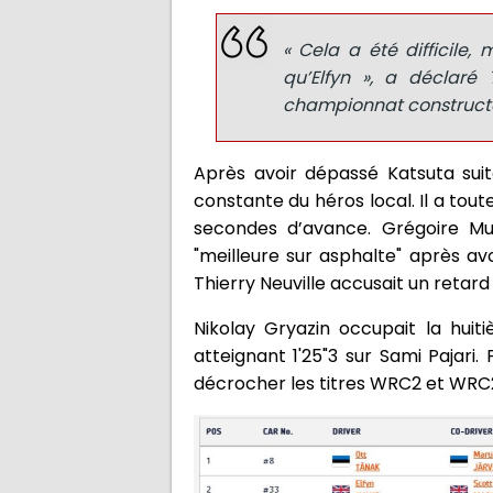
« Cela a été difficile,
qu’Elfyn », a déclaré
championnat constructeur
Après avoir dépassé Katsuta suit
constante du héros local. Il a tou
secondes d’avance. Grégoire Mu
"meilleure sur asphalte" après av
Thierry Neuville accusait un retard
Nikolay Gryazin occupait la hu
atteignant 1'25"3 sur Sami Pajari.
décrocher les titres WRC2 et WRC2 