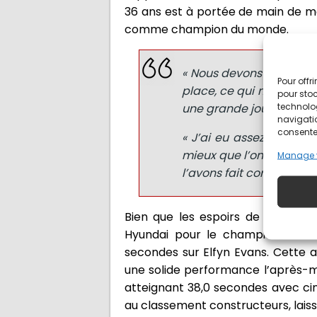
36 ans est à portée de main de me
comme champion du monde.
« Nous devons être satis
Pour offr
place, ce qui ne semblai
pour stoc
technolo
une grande journée, alor
navigatio
consentem
« J’ai eu assez de reve
mieux que l’on puisse fa
Manage 
l’avons fait correctemen
Bien que les espoirs de Tänak po
Hyundai pour le championnat c
secondes sur Elfyn Evans. Cette a
une solide performance l’après-mid
atteignant 38,0 secondes avec cin
au classement constructeurs, laissa