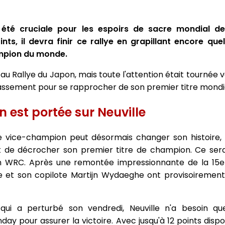
té cruciale pour les espoirs de sacre mondial de T
ts, il devra finir ce rallye en grapillant encore que
ampion du monde.
u Rallye du Japon, mais toute l'attention était tournée 
classement pour se rapprocher de son premier titre mondi
on est portée sur Neuville
 de vice-champion peut désormais changer son histoire, N
et de décrocher son premier titre de champion. Ce ser
n WRC. Après une remontée impressionnante de la 15e
le et son copilote Martijn Wydaeghe ont provisoiremen
ui a perturbé son vendredi, Neuville n'a besoin qu
ay pour assurer la victoire. Avec jusqu'à 12 points dispon