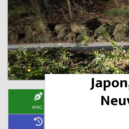
Japon
Neuv
WRC