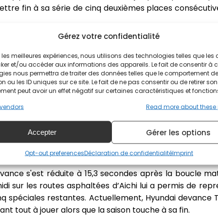
ttre fin à sa série de cinq deuxièmes places consécutiv
Gérez votre confidentialité
faits de notre performance aujourd'hui et d'avoir pu reve
ir les meilleures expériences, nous utilisons des technologies telles que les
t pas réaliste ce matin », a déclaré Neuville. « Demain po
ker et/ou accéder aux informations des appareils. Le fait de consentir à 
gies nous permettra de traiter des données telles que le comportement d
s nous croisons les doigts et allons essayer de bien dormi
n ou les ID uniques sur ce site. Le fait de ne pas consentir ou de retirer son
ent peut avoir un effet négatif sur certaines caractéristiques et fonction
rs dans ma carrière pour apprendre à rester calme et à
ire dans une telle situation, c’est de se battre, et je pen
vendors
Read more about these
t aujourd’hui. »
Gérer les options
Accepter
ur un deuxième titre pilotes semblent minces, il port
Opt-out preferences
Déclaration de confidentialité
Imprint
onstructeurs. L’Estonien a commencé samedi avec un
vance s'est réduite à 15,3 secondes après la boucle ma
i sur les routes asphaltées d’Aichi lui a permis de repr
q spéciales restantes. Actuellement, Hyundai devance T
nt tout à jouer alors que la saison touche à sa fin.