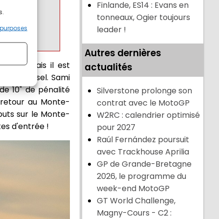
Finlande, ES14 : Evans en
s.
X6xRuPl
tonneaux, Ogier toujours
 purposes
leader !
Autres dernières
ciale mais il est
actualités
evant Rossel. Sami
de 10" de pénalité
Silverstone prolonge son
 retour au Monte-
contrat avec le MotoGP
buts sur le Monte-
W2RC : calendrier optimisé
es d'entrée !
pour 2027
Raúl Fernández poursuit
avec Trackhouse Aprilia
GP de Grande-Bretagne
2026, le programme du
week-end MotoGP
GT World Challenge,
Magny-Cours - C2 :