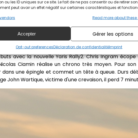
n ou les ID uniques sur ce site. Le fait de ne pas consentir ou de retirer son
ent peut avoir un effet négatif sur certaines caractéristiques et fonction
#GRYaris
#WRC
#RallyeMonteCarlo
pic.twitter.com/odP
vendors
Read more about these
ng WRT (@TGR_WRC)
January 25, 2024
Gérer les options
Accepter
élancer en WRC2 et le gardois réalise une superbe spé
Opt-out preferences
Déclaration de confidentialité
Imprint
r Pepe Lopez ! L'espagnol et sa Skoda terminent 9"2 d
ébuts avec la nouvelle Yaris Rally2. Chris Ingram écope 
Nicolas Ciamin réalise un chrono très moyen. Pour son
ger dans une épingle et commet un tête à queue. Durs dé
ge John Wartique, victime d'une crevaison, il perd 7 minut