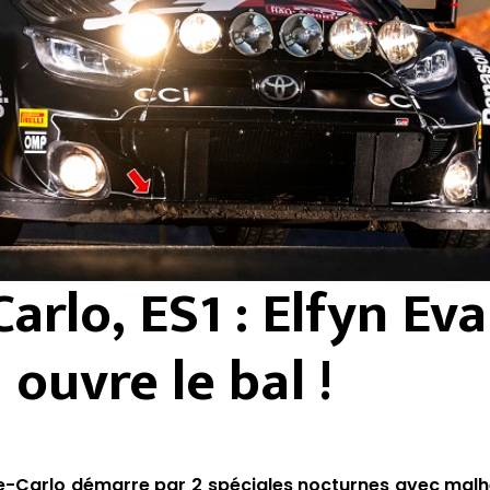
arlo, ES1 : Elfyn Ev
ouvre le bal !
te-Carlo démarre par 2 spéciales nocturnes avec ma