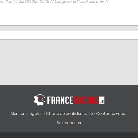
nt Pool // SI202401240576 // Usage for editorial use only //
Mentions légales
•
Charte de confidentialité
•
Contactez-nous
Se connecter