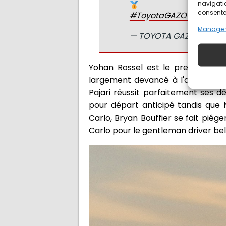
navigatio
consentem
#ToyotaGAZOORacing
Manage 
— TOYOTA GAZOO Raci
Yohan Rossel est le premier à s'
largement devancé à l'arrivée pa
Pajari réussit parfaitement ses d
pour départ anticipé tandis que 
Carlo, Bryan Bouffier se fait pié
Carlo pour le gentleman driver bel