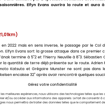
aisonnières. Elfyn Evans ouvrira la route et aura 
21,01km)
 en 2022 mais en sens inverse, le passage par le Col d
on. Elfyn Evans sort la grosse attaque dans ce premier
änak termine à 5"2 et Thierry Neuville à 8"3. Sébastien 
ar la quantité de terre déjà présente sur le route. Adrie
moto Katsuta et Grégoire Munster ne sont pas dans l
elsen encaisse 32" après avoir rencontré quelques soucis
Gérez votre confidentialité
2024!
ir les meilleures expériences, nous utilisons des technologies telles que les
ker et/ou accéder aux informations des appareils. Le fait de consentir à 
e rest to follow in SS1, fastest by 5.2s
gies nous permettra de traiter des données telles que le comportement d