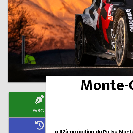
Monte-C
WRC
La 92ème édition du Rallye Mon