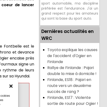
sport automobile, ma discipline
à coeur de lancer
préférée est l'endurance. J'ai un
grand respect pour les amateurs
qui sont la base du sport auto.
Dernières actualités en
WRC
e Fontbelle est le
Toyota explique les causes
 chrono et devance
de l'accident d'Ogier en
Ogier encaise près
Finlande
n Fourmaux signe un
Rallye de Finlande : Pajari
e rythme de leurs
double la mise à domicile !
 sur sa Hyundai.
Finlande, ES18 : Pajari en
route vers un deuxième
succès de rang ?
 cookies
Finlande, ES17 : Violente
ces
sortie de route pour Ogier !
e