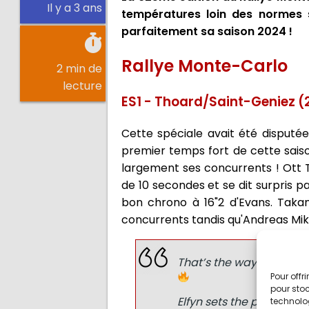
Il y a 3 ans
températures loin des normes s
parfaitement sa saison 2024 !
Rallye Monte-Carlo
2 min de
lecture
ES1 - Thoard/Saint-Geniez (
Cette spéciale avait été disputée
premier temps fort de cette sais
largement ses concurrents ! Ott T
de 10 secondes et se dit surpris p
bon chrono à 16"2 d'Evans. Taka
concurrents tandis qu'Andreas Mikk
That’s the way to start 
Pour offr
pour stoc
Elfyn sets the pace for th
technolo