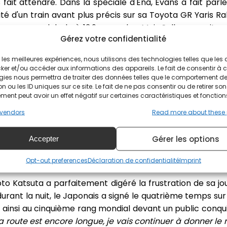
fait attendre. Dans la spéciale d'Ena, Evans a fait parl
é d'un train avant plus précis sur sa Toyota GR Yaris Ra
on avance globale à 13,9 secondes. Mais Solberg avait e
Gérez votre confidentialité
 implacables du Mont Kasagi, entre zones d'ombre piégeu
 survolé les débats. Meilleur temps absolu, il reléguait E
ir les meilleures expériences, nous utilisons des technologies telles que les
art final à un souffle : 10,6 secondes. À l'agonie, Evan
ker et/ou accéder aux informations des appareils. Le fait de consentir à 
op instable en fin de boucle.
gies nous permettra de traiter des données telles que le comportement d
n ou les ID uniques sur ce site. Le fait de ne pas consentir ou de retirer son
ent peut avoir un effet négatif sur certaines caractéristiques et fonction
tien Ogier s'accroche au wagon de tête. Le vainqueur so
ité dans la première spéciale avant de retrouver de supe
vendors
Read more about these
uxième temps scratch. Le nonuple champion du monde poi
oins de dix secondes de Solberg. Le Finlandais Sami P
Gérer les options
Accepter
errouillant la quatrième place, bien qu'il accuse un ret
Opt-out preferences
Déclaration de confidentialité
Imprint
urse.
o Katsuta a parfaitement digéré la frustration de sa jo
durant la nuit, le Japonais a signé le quatrième temps su
t ainsi au cinquième rang mondial devant un public conqu
La route est encore longue, je vais continuer à donner l