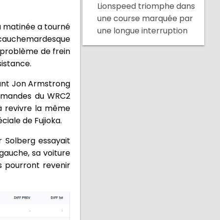
Lionspeed triomphe dans
une course marquée par
a matinée a tourné
une longue interruption
de « cauchemardesque
n problème de frein
istance.
vant Jon Armstrong
commandes du WRC2
 à revivre la même
iale de Fujioka.
r Solberg essayait
gauche, sa voiture
ls pourront revenir