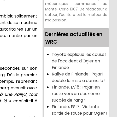
mécaniques commence au
Monte-Carlo 1987. De rédacteur à
auteur, l'écriture est le moteur de
emblait solidement
ma passion.
olant de sa machine
autoritaires sur un
Dernières actualités en
bloc, menée par un
WRC
Toyota explique les causes
de l'accident d'Ogier en
Finlande
 secondes sur son
Rallye de Finlande : Pajari
rg. Dès le premier
double la mise à domicile !
 temps, reprenant
Finlande, ES18 : Pajari en
berg avouait avoir
route vers un deuxième
à une Rally2, tout
succès de rang ?
t là »
, confiait-il à
Finlande, ES17 : Violente
sortie de route pour Ogier !