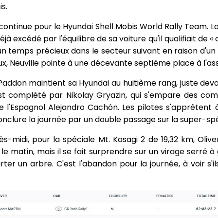
is.
ntinue pour le Hyundai Shell Mobis World Rally Team. L
déjà excédé par l'équilibre de sa voiture qu'il qualifiait 
u un temps précieux dans le secteur suivant en raison d'u
, Neuville pointe à une décevante septième place à l'ass
Paddon maintient sa Hyundai au huitième rang, juste de
0 est complété par Nikolay Gryazin, qui s'empare des 
e l'Espagnol Alejandro Cachón. Les pilotes s'apprêtent
nclure la journée par un double passage sur la super-spéc
s-midi, pour la spéciale Mt. Kasagi 2 de 19,32 km, Olive
matin, mais il se fait surprendre sur un virage serré à 
urter un arbre. C'est l'abandon pour la journée, à voir s'i