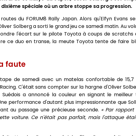
 la dixième spéciale où un arbre stoppe sa progression.
es routes du FORUM8 Rally Japan. Alors qu'Elfyn Evans s
, Oliver Solberg a sorti le grand jeu ce samedi matin. Au v
 fondre l'écart sur le pilote Toyota à coups de scratchs 
ère ce duo en transe, la meute Toyota tente de faire 
a faute
étape de samedi avec un matelas confortable de 15,7
acing. C'était sans compter sur la hargne d'Oliver Solbe
 Suédois a annoncé la couleur en signant le meilleur
 Une performance d'autant plus impressionnante que Sol
dant au passage une précieuse seconde.
« Par rapport 
tte voiture. Ce n'était pas parfait, mais l'attaque étai