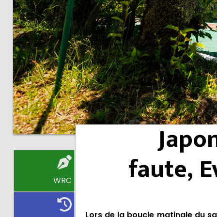
Japon
faute, E
WRC
Lors de la boucle matinale du sa