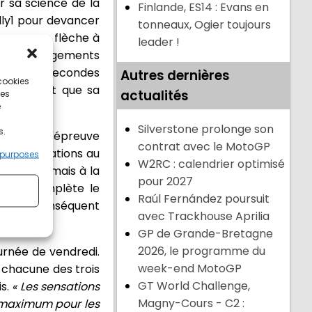
er sa science de la
Finlande, ES14 : Evans en
lly1 pour devancer
tonneaux, Ogier toujours
ncore une flèche à
leader !
ses et changements
vans à 3,3 secondes
Autres dernières
 cookies
s concédait que sa
actualités
ces
e
Silverstone prolonge son
s.
rtant de l'épreuve
contrat avec le MotoGP
rbes sensations au
 purposes
W2RC : calendrier optimisé
nte désormais à la
pour 2027
ajari complète le
Raúl Fernández poursuit
ard plus conséquent
avec Trackhouse Aprilia
GP de Grande-Bretagne
2026, le programme du
urnée de vendredi.
week-end MotoGP
r chacune des trois
GT World Challenge,
is.
« Les sensations
Magny-Cours - C2 :
e maximum pour les