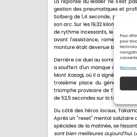
La réponse du leader ne s'est pas 
gestion des pneumatiques et profit
Solberg de 1,4 seconde, portant s
son arc. Sur les 19,32 kilomètres
de rythme incessants, le Suédois a
Pour offr
avant l'assistance, ramenant l'éc
pour stoc
monture était devenue beaucoup tr
technolo
navigatio
consentem
Derrière ce duel au sommet, Sébas
a souffert d'un manque de visibil
Manage 
Mont Kasagi, où il a signé le de
troisième place du général, à m
triomphe provisoire de Toyota en v
de 52,5 secondes sur la tête de co
Du côté des héros locaux, Takamot
Après un "reset" mental salutaire 
spéciales de la matinée, se hissan
sont bien meilleures aujourd'hui. 