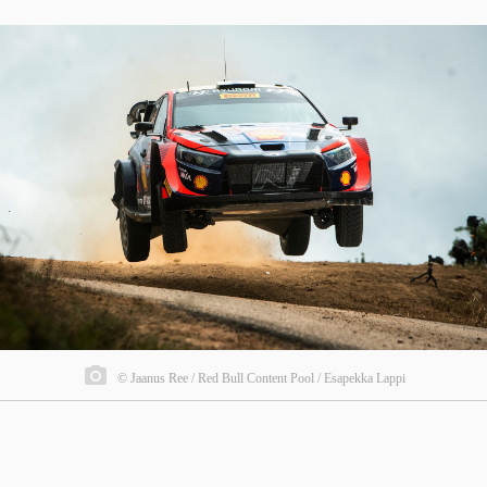
© Jaanus Ree / Red Bull Content Pool / Esapekka Lappi