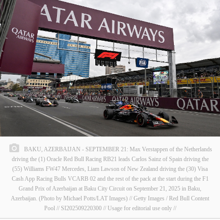
BAKU, AZERBAIJAN - SEPTEMBER 21: Max Verstappen of the Netherlands
driving the (1) Oracle Red Bull Racing RB21 leads Carlos Sainz of Spain driving the
(55) Williams FW47 Mercedes, Liam Lawson of New Zealand driving the (30) Visa
Cash App Racing Bulls VCARB 02 and the rest of the pack at the start during the F1
Grand Prix of Azerbaijan at Baku City Circuit on September 21, 2025 in Baku,
Azerbaijan. (Photo by Michael Potts/LAT Images) // Getty Images / Red Bull Content
Pool // SI202509220300 // Usage for editorial use only //