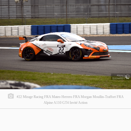
#22 Mirage Racing FRA Mateo Herrero FRA Morgan Moullin-Traffort FRA
Alpine A110 GT4 Invité Action