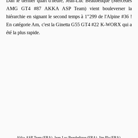
Dan le dernier quart d'heure, Jean-Luc Beaubelique (Mercedes
AMG GT4 #87 AKKA ASP Team) vient bouleverser la
hiérarchie en signant le second temps à 1"299 de l'Alpine #36 !
En catégorie Am, c'est la Ginetta G55 GT4 #22 K-WORX qui a
été la plus rapide.
Akka-ASP Team (FRA), Jean-Luc Beaubelique (FRA), Jim Pla (FRA),