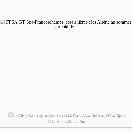
CMR (FRA), Stéphane Lemeret (BEL), Pierre-Alexandre Jean (FRA), Alpine
A110 GT4 no.36 ,Pro-Am