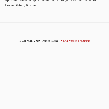
Après une course marquée par un drapeau rouge causé par l’accident de
Dustin Blatner, Bastian…
© Copyright 2019 - France Racing
Voir la version ordinateur