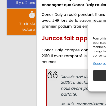
Il y a 2 ans
annonçant que Conor Daly rouler
Conor Daly a roulé pendant 11 ans 
avec JHR lors de la saison récemm
3 min de
premier podium, troisième sur l'ov
lecture
Juncos fait appel à D
Pour offr
pour stoc
technolo
Conor Daly compte comme meilleu
navigatio
2010, il avait remporté le champio
consentem
courses.
Manage 
"Je suis ravi de rejoind
2025", a déclaré Daly d
nous avons partagés en 
parfaite.
Je suis reconnaissant