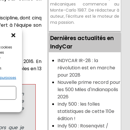
mécaniques commence au
Monte-Carlo 1987. De rédacteur à
auteur, l'écriture est le moteur de
scipline, dont cinq
ma passion.
ert à l’équipe son
Dernières actualités en
IndyCar
 cookies
ces
e
INDYCAR IR-28 : la
troit en 2016. En
révolution est en marche
et neuf poles en 13
s.
pour 2028
 purposes
Nouvelle prime record pour
les 500 Miles d'Indianapolis
R SERIES en
2026
 succès que
Indy 500 : les folles
re l’étape
statistiques de cette 110e
édition !
Indy 500 : Rosenqvist /
ors que je