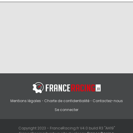
Mentions légales
•
Charte de confidentialité
•
Contactez-nous
Se connecter
Copyright 2023 - FranceRacing.fr V4.0 build R3 "AH19"