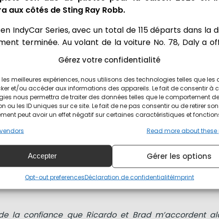
a aux côtés de Sting Ray Robb.
en IndyCar Series, avec un total de 115 départs dans la di
ent terminée. Au volant de la voiture No. 78, Daly a off
ale de Milwaukee.
Gérez votre confidentialité
aly pour 2025
ir les meilleures expériences, nous utilisons des technologies telles que les
ker et/ou accéder aux informations des appareils. Le fait de consentir à 
gies nous permettra de traiter des données telles que le comportement d
r résultat en IndyCar Series, une deuxième place à De
n ou les ID uniques sur ce site. Le fait de ne pas consentir ou de retirer son
nnat Star Mazda avec Juncos Racing, avec sept victoires 
ent peut avoir un effet négatif sur certaines caractéristiques et fonction
vendors
Read more about these
Gérer les options
Accepter
re l’équipe JHR pour la saison complète de la NTT INDYCA
ans un communiqué de l’équipe. "Après l’excitation et le
Opt-out preferences
Déclaration de confidentialité
Imprint
2024, y compris la course de Milwaukee, cela semble êt
 de la confiance que Ricardo et Brad m’accordent al