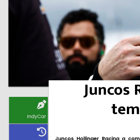
Juncos 
tem
IndyCar
Juncos Hollinger Racing a com