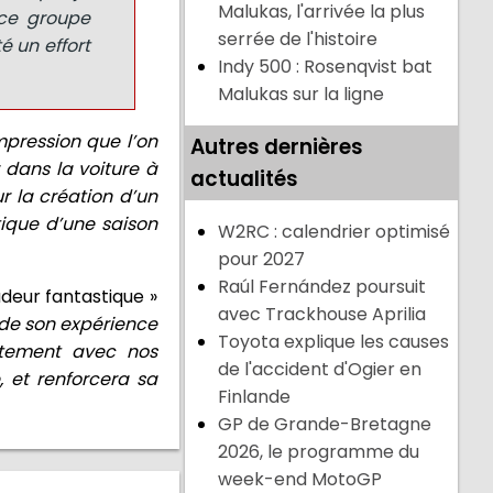
Malukas, l'arrivée la plus
 ce groupe
serrée de l'histoire
é un effort
Indy 500 : Rosenqvist bat
Malukas sur la ligne
impression que l’on
Autres dernières
r dans la voiture à
actualités
r la création d’un
tique d’une saison
W2RC : calendrier optimisé
pour 2027
Raúl Fernández poursuit
adeur fantastique »
avec Trackhouse Aprilia
 de son expérience
Toyota explique les causes
oitement avec nos
de l'accident d'Ogier en
 et renforcera sa
Finlande
GP de Grande-Bretagne
2026, le programme du
week-end MotoGP