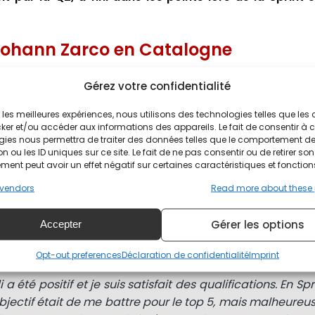
 Johann Zarco en Catalogne
 directement en Q2. Le pilote français s'est offert la 7e p
Gérez votre confidentialité
end en Catalogne.
ir les meilleures expériences, nous utilisons des technologies telles que les
ker et/ou accéder aux informations des appareils. Le fait de consentir à 
n Zarco en Catalogne
gies nous permettra de traiter des données telles que le comportement d
n ou les ID uniques sur ce site. Le fait de ne pas consentir ou de retirer son
ent peut avoir un effet négatif sur certaines caractéristiques et fonction
vendors
Read more about these
tour, Johann Zarco s'est fait doubler par Enea Bastianini
re les pilotes KTM et a passé le drapeau à damier en 7e pos
Gérer les options
Accepter
Opt-out preferences
Déclaration de confidentialité
Imprint
été positif et je suis satisfait des qualifications. En Sprin
jectif était de me battre pour le top 5, mais malheureus