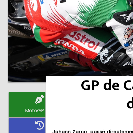
GP de C
MotoGP
Johann Zarco, passé directement 