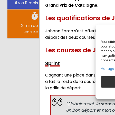
Il y a 11 mois
Grand Prix de Catalogne.
Les qualifications de
2 min de
Johann Zarco s'est offert un ticket
lecture
départ
des deux courses du week-
Pour offr
pour stoc
Les courses de Johan
technolo
navigatio
consentem
Sprint
Manage 
Gagnant une place dans le premier 
a fait le reste de la course derriè
la grille de départ.
"Globalement, le samedi a 
un bon départ et mon ob