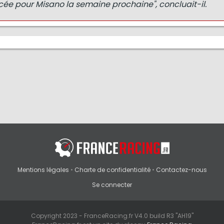
cée pour Misano la semaine prochaine", concluait-il.
Mentions légales
•
Charte de confidentialité
•
Contactez-nous
Se connecter
Copyright 2023 - FranceRacing.fr V4.0 build R3 "AH19"