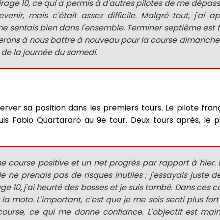
age 10, ce qui a permis à d'autres pilotes de me dépasse
venir, mais c'était assez difficile. Malgré tout, j'ai a
 me sentais bien dans l'ensemble. Terminer septième est 
iserons à nous battre à nouveau pour la course dimanche"
in de la journée du samedi.
ver sa position dans les premiers tours. Le pilote fran
uis Fabio Quartararo au 9e tour. Deux tours après, le 
e course positive et un net progrès par rapport à hier. B
e ne prenais pas de risques inutiles ; j'essayais juste d
e 10, j'ai heurté des bosses et je suis tombé. Dans ces con
r la moto. L'important, c'est que je me sois senti plus fort
ourse, ce qui me donne confiance. L'objectif est mai