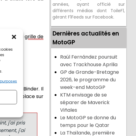
années, ayant officié sur
différents médias dont ToileF1,
gérant F1Feeds sur Facebook.
Dernières actualités en
lace sur la
grille de
MotoGP
 cookies
ces
Raúl Fernández poursuit
e
avec Trackhouse Aprilia
s.
GP de Grande-Bretagne
2026, le programme du
 purposes
week-end MotoGP
 et Brad Binder. Il
KTM envisage de se
ition, sa place sur
séparer de Maverick
Viñales
Le MotoGP se donne du
t, j'ai pris
temps pour le Qatar
ement, j'ai
La Thaïlande, première