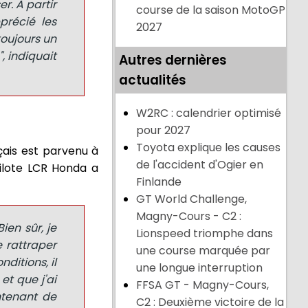
r. À partir
course de la saison MotoGP
pprécié les
2027
toujours un
, indiquait
Autres dernières
actualités
W2RC : calendrier optimisé
pour 2027
Toyota explique les causes
çais est parvenu à
de l'accident d'Ogier en
pilote LCR Honda a
Finlande
GT World Challenge,
Magny-Cours - C2 :
ien sûr, je
Lionspeed triomphe dans
e rattraper
une course marquée par
ditions, il
une longue interruption
 et que j'ai
FFSA GT - Magny-Cours,
ntenant de
C2 : Deuxième victoire de la