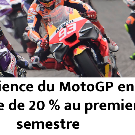
ience du MotoGP en
e de 20 % au premie
semestre