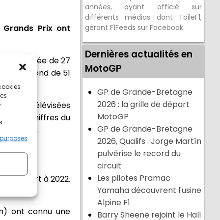
années, ayant officié sur
différents médias dont ToileF1,
 Grands Prix ont
gérant F1Feeds sur Facebook.
Dernières actualités en
ce télévisée de 27
MotoGP
onnu un bond de 51
 cookies
GP de Grande-Bretagne
ces
2026 : la grille de départ
iences télévisées
e
MotoGP
di. Les chiffres du
s.
GP de Grande-Bretagne
rt à 2022.
 purposes
2026, Qualifs : Jorge Martín
pulvérise le record du
circuit
Les pilotes Pramac
ar rapport à 2022.
Yamaha découvrent l'usine
-19.
Alpine F1
’un) ont connu une
Barry Sheene rejoint le Hall