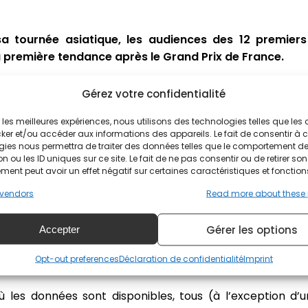
a tournée asiatique, les audiences des 12 premiers
 première tendance après le Grand Prix de France.
 2023
étaient encourageants, avec une hausse de l'audien
Gérez votre confidentialité
 par la Sprint,
introduite depuis le début de la saison
, a c
e Grand Prix, l'audience a progressé de 20 %.
ir les meilleures expériences, nous utilisons des technologies telles que les
ker et/ou accéder aux informations des appareils. Le fait de consentir à 
 se confirme, avec une augmentation de 20 % des aud
gies nous permettra de traiter des données telles que le comportement d
n ou les ID uniques sur ce site. Le fait de ne pas consentir ou de retirer son
 d'offrir une hausse des audiences sur la journée du same
ent peut avoir un effet négatif sur certaines caractéristiques et fonction
e forte augmentation sur les mêmes courses par rappo
vendors
Read more about these
es circuits
Gérer les options
Accepter
nts sur les circuits. La fréquentation a connu un bond p
Opt-out preferences
Déclaration de confidentialité
Imprint
qu'en 2019, l'année avant la crise sanitaire liée à la Covid
où les données sont disponibles, tous (à l’exception d