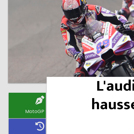
L'aud
hauss
MotoGP