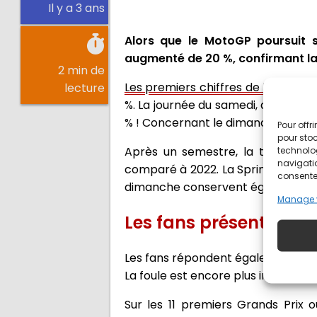
Il y a 3 ans
Alors que le MotoGP poursuit s
augmenté de 20 %, confirmant la
2 min de
Les premiers chiffres de la saison
lecture
%. La journée du samedi, alimentée
% ! Concernant le dimanche, jour d
Pour offr
pour stoc
Après un semestre, la tendance
technolo
navigatio
comparé à 2022. La Sprint continue
consentem
dimanche conservent également un
Manage 
Les fans présents sur l
Les fans répondent également prése
La foule est encore plus importante 
Sur les 11 premiers Grands Prix 