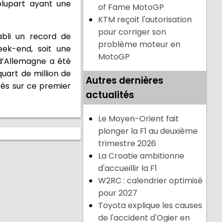
plupart ayant une
of Fame MotoGP
KTM reçoit l'autorisation
pour corriger son
abli un record de
problème moteur en
eek-end, soit une
MotoGP
d’Allemagne a été
quart de million de
Autres dernières
sés sur ce premier
actualités
Le Moyen-Orient fait
plonger la F1 au deuxième
trimestre 2026
La Croatie ambitionne
d'accueillir la F1
W2RC : calendrier optimisé
pour 2027
Toyota explique les causes
de l'accident d'Ogier en