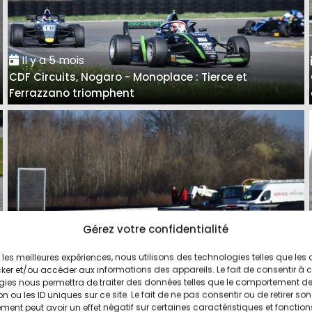
Il y a 5 mois
CDF Circuits, Nogaro - Monoplace : Tierce et
Ferrazzano triomphent
Gérez votre confidentialité
ir les meilleures expériences, nous utilisons des technologies telles que les
Il y a 5 mois
ker et/ou accéder aux informations des appareils. Le fait de consentir à 
CDF Circuits - Nogaro, Berline/GT B : Roland Chotard,
gies nous permettra de traiter des données telles que le comportement d
n ou les ID uniques sur ce site. Le fait de ne pas consentir ou de retirer son
en habitué
ent peut avoir un effet négatif sur certaines caractéristiques et fonction