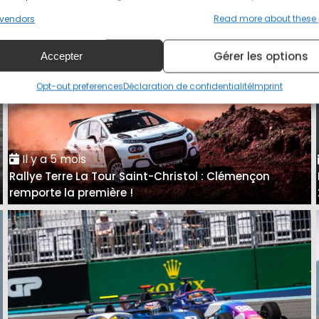
vendors
Read more about these
Gérer les options
Accepter
Opt-out preferences
Déclaration de confidentialité
Imprint
Il y a 5 mois
Rallye Terre La Tour Saint-Christol : Clémençon
remporte la première !