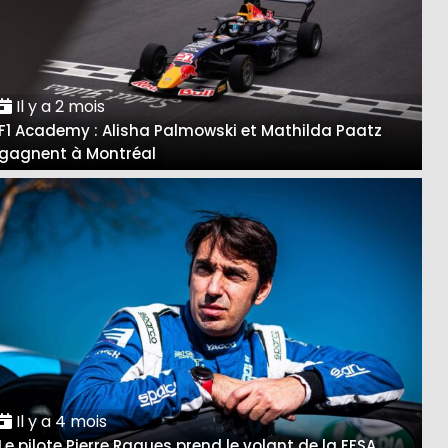
Il y a 2 mois
F1 Academy : Alisha Palmowski et Mathilda Paatz
gagnent à Montréal
Il y a 4 mois
Le pilote Pierre Ragues prend le volant de la FFSA