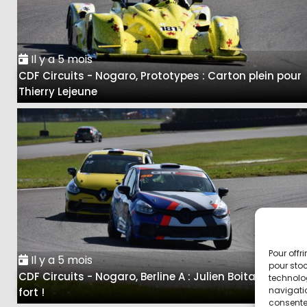
Il y a 5 mois
CDF Circuits - Nogaro, Prototypes : Carton plein pour
Thierry Lejeune
Pour offr
Il y a 5 mois
pour stoc
CDF Circuits - Nogaro, Berline A : Julien Boitard, trop
technolo
navigatio
fort !
consentem