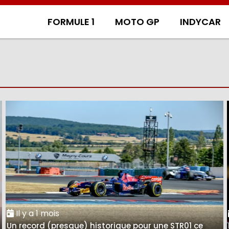
FORMULE 1
MOTO GP
INDYCAR
Il y a 1 mois
Un record (presque) historique pour une STR01 ce