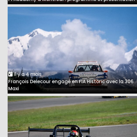
Il y a 4 mois
François Delecour engagé en FIA Historic avec la 306
Maxi