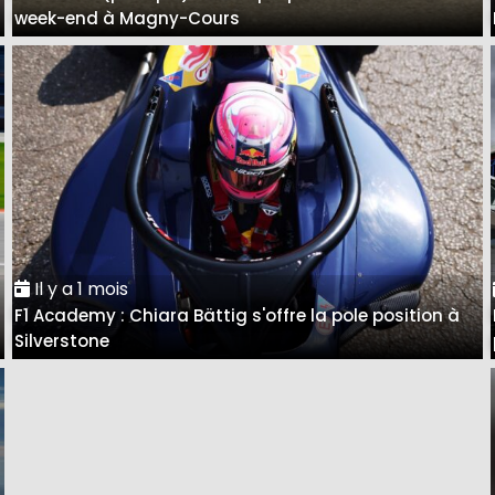
week-end à Magny-Cours
Il y a 1 mois
F1 Academy : Chiara Bättig s'offre la pole position à
Silverstone