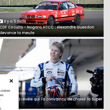
Il y a 5 mois
CDF Circuits - Nogaro, HTCC : Alexandre Guesdon
devance la meute
 cookies
Il y a 5 mois
ces
Rovanperä révèle qui l'a convaincu de choisir la Super
e
Formula
s.