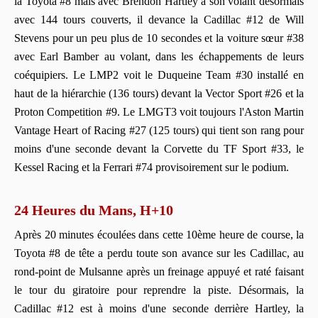
la Toyota #8 mais avec Brendon Hartley à son volant désormais
avec 144 tours couverts, il devance la Cadillac #12 de Will
Stevens pour un peu plus de 10 secondes et la voiture sœur #38
avec Earl Bamber au volant, dans les échappements de leurs
coéquipiers. Le LMP2 voit le Duqueine Team #30 installé en
haut de la hiérarchie (136 tours) devant la Vector Sport #26 et la
Proton Competition #9. Le LMGT3 voit toujours l'Aston Martin
Vantage Heart of Racing #27 (125 tours) qui tient son rang pour
moins d'une seconde devant la Corvette du TF Sport #33, le
Kessel Racing et la Ferrari #74 provisoirement sur le podium.
24 Heures du Mans, H+10
Après 20 minutes écoulées dans cette 10ème heure de course, la
Toyota #8 de tête a perdu toute son avance sur les Cadillac, au
rond-point de Mulsanne après un freinage appuyé et raté faisant
le tour du giratoire pour reprendre la piste. Désormais, la
Cadillac #12 est à moins d'une seconde derrière Hartley, la