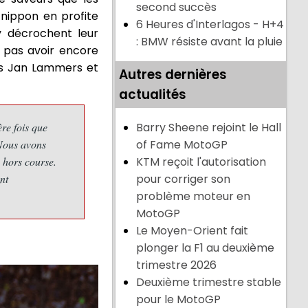
second succès
nippon en profite
6 Heures d'Interlagos - H+4
 décrochent leur
: BMW résiste avant la pluie
e pas avoir encore
tes Jan Lammers et
Autres dernières
actualités
re fois que
Barry Sheene rejoint le Hall
 Nous avons
of Fame MotoGP
s hors course.
KTM reçoit l'autorisation
nt
pour corriger son
problème moteur en
MotoGP
Le Moyen-Orient fait
plonger la F1 au deuxième
trimestre 2026
Deuxième trimestre stable
pour le MotoGP