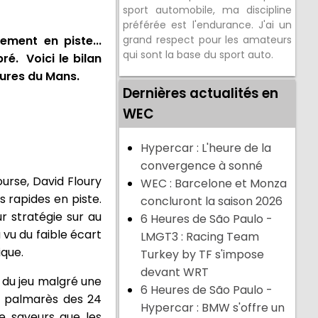
sport automobile, ma discipline
préférée est l'endurance. J'ai un
ment en piste...
grand respect pour les amateurs
qui sont la base du sport auto.
ré. Voici le bilan
ures du Mans.
Dernières actualités en
WEC
Hypercar : L'heure de la
convergence à sonné
ourse, David Floury
WEC : Barcelone et Monza
s rapides en piste.
concluront la saison 2026
r stratégie sur au
6 Heures de São Paulo -
 vu du faible écart
LMGT3 : Racing Team
ique.
Turkey by TF s'impose
devant WRT
e du jeu malgré une
6 Heures de São Paulo -
u palmarès des 24
Hypercar : BMW s'offre un
e saveurs que les