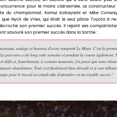
oncurrence pour le moins clairsemée. Le constructeur 
ête du championnat. Kamui Kobayashi et Mike Conway
que Nyck de Vries, qui était le seul pilote Toyota à n
décroche son premier succès. Il rejoint ses compatrio
ent savouré son premier succès dans la Sarthe :
naissant, soulagé et heureux d'avoir remporté Le Mans. C'est la premiè
vi. Le parcours a été long cette semaine et pendant la course également.
et défis et, franchement, à certains moments, j'ai pensé que nous étion
 jamais abandonner. Tout s'est finalement bien déroulé et je suis telleme
quipe pour le travail accompli afin d'atteindre cet incroyable succès."