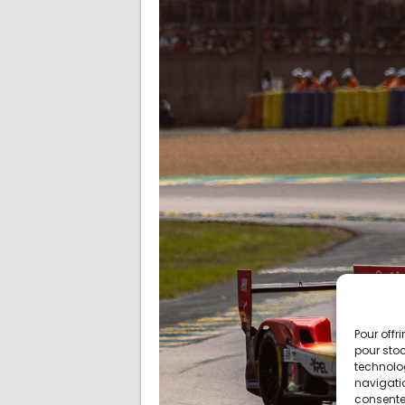
Pour offr
pour stoc
technolo
navigatio
consentem