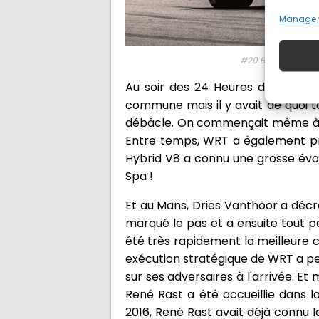
Manage 
#20 BMW M TEAM WR
Au soir des 24 Heures du Mans 20
commune mais il y avait de quoi 
débâcle. On commençait même à cr
Entre temps, WRT a également pr
Hybrid V8 a connu une grosse évo
Spa !
Et au Mans, Dries Vanthoor a décro
marqué le pas et a ensuite tout p
été très rapidement la meilleure 
exécution stratégique de WRT a per
sur ses adversaires à l'arrivée. Et
René Rast a été accueillie dans l
2016, René Rast avait déjà connu l