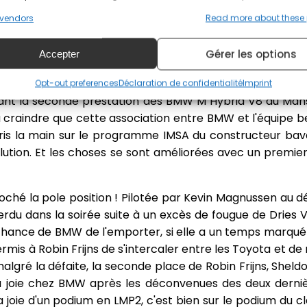
vendors
Read more about these
Gérer les options
Accepter
T - Robin FRIJNS (NED) / René RAST (GER) / Sheldon VAN DER LINDE (RSA)
25, nous avions eu le déplaisir de voir Vincent Vosse
Opt-out preferences
Déclaration de confidentialité
Imprint
tant la seconde prestation des BMW M Hybrid V8 au Mans
aindre que cette association entre BMW et l'équipe bel
is la main sur le programme IMSA du constructeur bav
lution. Et les choses se sont améliorées avec un premi
ché la pole position ! Pilotée par Kevin Magnussen au dé
erdu dans la soirée suite à un excès de fougue de Dries 
chance de BMW de l'emporter, si elle a un temps marqué
mis à Robin Frijns de s'intercaler entre les Toyota et de
 malgré la défaite, la seconde place de Robin Frijns, Sheld
a joie chez BMW après les déconvenues des deux dernièr
a joie d'un podium en LMP2, c'est bien sur le podium du 