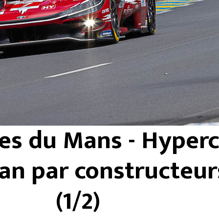
es du Mans - Hyperc
ilan par constructeur
(1/2)