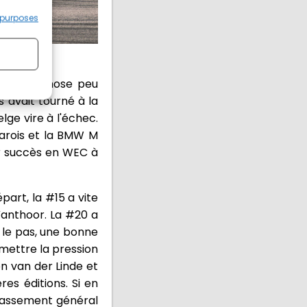
 purposes
 abattu, chose peu
 avait tourné à la
ge vire à l'échec.
arois et la BMW M
er succès en WEC à
part, la #15 a vite
Vanthoor. La #20 a
 le pas, une bonne
 mettre la pression
on van der Linde et
es éditions. Si en
classement général