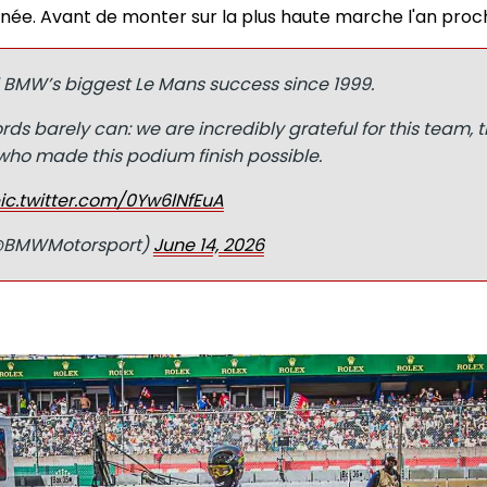
née. Avant de monter sur la plus haute marche l'an proc
 BMW’s biggest Le Mans success since 1999.
ds barely can: we are incredibly grateful for this team, t
o made this podium finish possible.
ic.twitter.com/0Yw6lNfEuA
@BMWMotorsport)
June 14, 2026