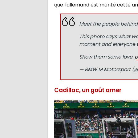
que l'allemand est monté cette an
Meet the people behind
This photo says what wor
moment and everyone wh
Show them some love.
p
— BMW M Motorsport (
Cadillac, un goût amer