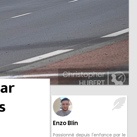
ar
s
Enzo Blin
Passionné depuis l'enfance par le