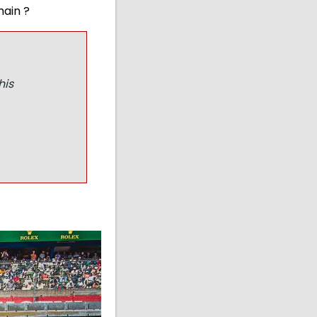
hain ?
his