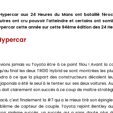
Hypercar aux 24 Heures du Mans ont bataillé féroce
utres ont cru pouvoir l'atteindre et certains ont somb
percar cette année sur cette 94ème édition des 24 He
Hypercar
vions jamais vu Toyota être à ce point filou ! Avant la c
s qu'au final les deux TR010 Hybrid se sont montrées les plu
endra à ce que la plupart des constructeurs décalent leu
japonais a été le seul à le tenter sur ses deux voitures. Au
is doit clairement son succès à ce coup de maître stratég
acé, c'est finalement la #7 qui a le mieux tiré son épingl
oblème de capteur de couple. Toyota rejoint Bentley a
n sixième succès, un succès qui a sans doute plus d