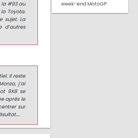
week-end MotoGP
 la #93 au
 la Toyota.
 sujet. La
a d’autres
l. Il reste
onza, j’ai
ot 9X8 se
pe après le
centrer sur
ésultat….