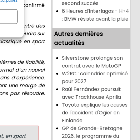
 purposes
second succès
ion qui a confirmé
6 Heures d'Interlagos - H+4
: BMW résiste avant la pluie
ussi rencontré des
Autres dernières
ns pu résoudre sur
classique en sport
actualités
Silverstone prolonge son
lèmes de fiabilité,
contrat avec le MotoGP
normal d’un nouvel
W2RC : calendrier optimisé
ans d’expérience.
pour 2027
 ont une marge de
Raúl Fernández poursuit
ons pas résoudre.
avec Trackhouse Aprilia
Toyota explique les causes
de l'accident d'Ogier en
Finlande
GP de Grande-Bretagne
2026, le programme du
t, en sport