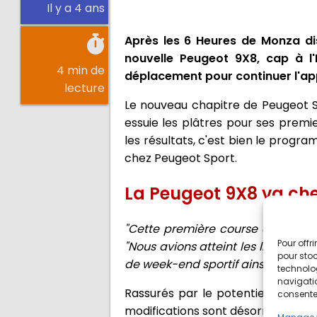
Il y a 4 ans
Après les 6 Heures de Monza disp
nouvelle Peugeot 9X8, cap à l'E
4 min de
déplacement pour continuer l'app
lecture
Le nouveau chapitre de Peugeot Sp
essuie les plâtres pour ses premie
les résultats, c'est bien le prog
chez Peugeot Sport.
La Peugeot 9X8 va che
"Cette première course était néce
Pour offr
"Nous avions atteint les limites de 
pour stoc
de week-end sportif ainsi qu’à la
technolo
navigatio
Rassurés par le potentiel d’une vo
consentem
modifications sont désormais stri