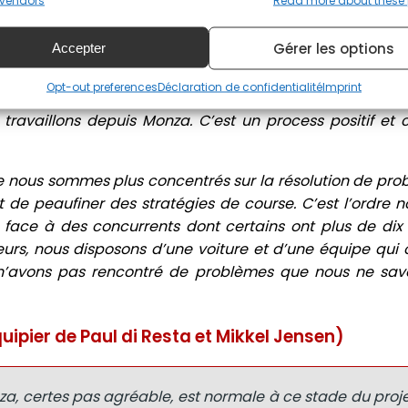
vendors
Read more about these
rer aux autres Hypercar du championnat, une confrontat
ensables rien ne remplace la course.
Gérer les options
Accepter
informations sur la voiture, sur l’équipe. Nous avons a
Opt-out preferences
Déclaration de confidentialité
Imprint
 jamais été confrontés en essais, certains que nous avo
 travaillons depuis Monza. C’est un process positif et 
ue nous sommes plus concentrés sur la résolution de prob
t de peaufiner des stratégies de course. C’est l’ordre 
face à des concurrents dont certains ont plus de dix 
rs, nous disposons d’une voiture et d’une équipe qui
 n’avons pas rencontré de problèmes que nous ne sav
ipier de Paul di Resta et Mikkel Jensen)
a, certes pas agréable, est normale à ce stade du proje