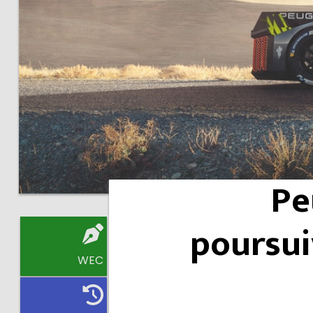
Pe
poursui
WEC