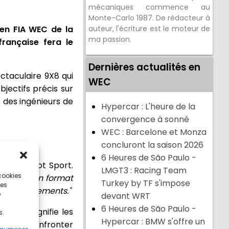
mécaniques commence au
Monte-Carlo 1987. De rédacteur à
e en FIA WEC de la
auteur, l'écriture est le moteur de
ma passion.
française fera le
Dernières actualités en
ctaculaire 9X8 qui
WEC
jectifs précis sur
 des ingénieurs de
Hypercar : L'heure de la
convergence à sonné
WEC : Barcelone et Monza
concluront la saison 2026
6 Heures de São Paulo -
 de Peugeot Sport.
LMGT3 : Racing Team
 cookies
 réalité d’un format
Turkey by TF s'impose
ces
s développements."
e
devant WRT
6 Heures de São Paulo -
e qui signifie les
s.
Hypercar : BMW s'offre un
t pu se confronter