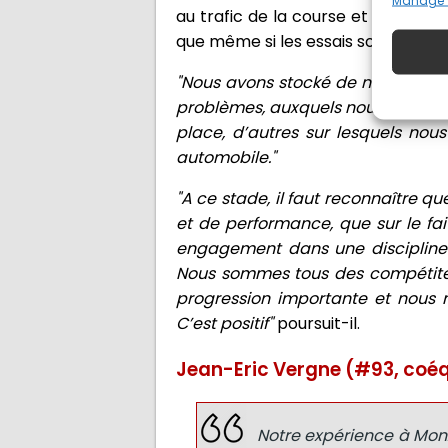
Manage 
au trafic de la course et se mesu
que même si les essais sont indisp
"Nous avons stocké de nombreuses 
problèmes, auxquels nous n’avions
place, d’autres sur lesquels nous
automobile."
"A ce stade, il faut reconnaître q
et de performance, que sur le fai
engagement dans une discipline 
Nous sommes tous des compétiteu
progression importante et nous
C’est positif"
poursuit-il.
Jean-Eric Vergne (#93, coéqu
Notre expérience à Monz