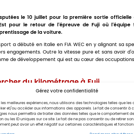
utées le 10 juillet pour la première sortie officiell
st pour le retour de l'épreuve de Fuji où l'équipe 
rentissage de la voiture.
ort a débuté en Italie en FIA WEC en y alignant sa spe
rs engagements. Outre la vitesse pure et sans avoir d'ob
ramme de développement qui est au cœur des occupations
rcher du kilométrage à Fuji
Gérez votre confidentialité
ssaire"
, explique Olivier Jansonnie, directeur technique
ir les meilleures expériences, nous utilisons des technologies telles que les
progression en essais privés, il fallait se confronter à la
ker et/ou accéder aux informations des appareils. Le fait de consentir à 
 concurrence afin de poursuivre notre préparation et no
gies nous permettra de traiter des données telles que le comportement d
n ou les ID uniques sur ce site. Le fait de ne pas consentir ou de retirer son
iture qui avait obtenu des instances son homologation (c
ent peut avoir un effet négatif sur certaines caractéristiques et fonction
ctement limitées et règlementées), les deux équipages on