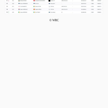
© WRC