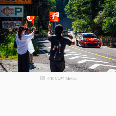
© TGR WRT / McKlein