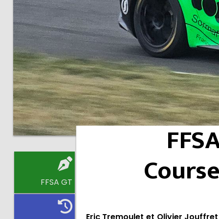
FFSA
Course
FFSA GT
Eric Tremoulet et Olivier Jouffr