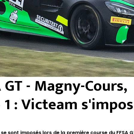
 GT - Magny-Cours,
 1 : Victeam s'impo
et se sont imposés lors de la première course du FFSA