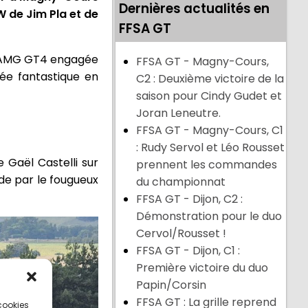
Dernières actualités en
 de Jim Pla et de
FFSA GT
es AMG GT4 engagée
FFSA GT - Magny-Cours,
ée fantastique en
C2 : Deuxième victoire de la
saison pour Cindy Gudet et
Joran Leneutre.
FFSA GT - Magny-Cours, C1
: Rudy Servol et Léo Rousset
 Gaël Castelli sur
prennent les commandes
ide par le fougueux
du championnat
FFSA GT - Dijon, C2 :
Démonstration pour le duo
Cervol/Rousset !
FFSA GT - Dijon, C1 :
Première victoire du duo
Papin/Corsin
FFSA GT : La grille reprend
 cookies