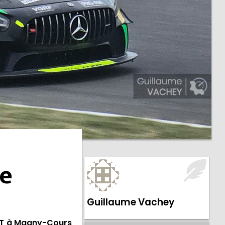
se
Guillaume Vachey
 GT à Magny-Cours