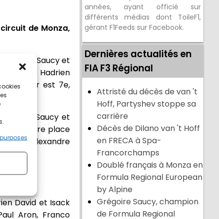
années, ayant officié sur
différents médias dont ToileF1,
circuit de Monza,
gérant F1Feeds sur Facebook.
Dernières actualités en
e Grégoire Saucy et
FIA F3 Régional
n est 24e. Hadrien
ack Hadjar est 7e,
 cookies
Attristé du décès de van 't
ces
Hoff, Partyshev stoppe sa
e
carrière
 Grégoire Saucy et
s.
Décès de Dilano van 't Hoff
 la première place
 purposes
en FRECA à Spa-
 est 7e, Alexandre
Francorchamps
Doublé français à Monza en
Formula Regional European
by Alpine
Grégoire Saucy, champion
rien David et Isack
de Formula Regional
Paul Aron, Franco