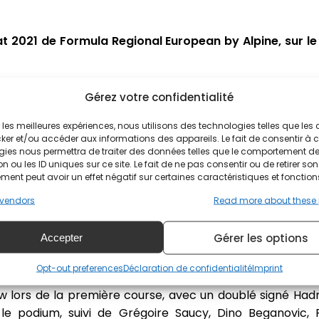
2021 de Formula Regional European by Alpine, sur le 
emps des premiers essais libres. Le pilote français devanc
Gérez votre confidentialité
mine quatrième devant Hadrien David. Alexandre Bardino
e séance, devant Dino Beganovic et Grégoire Saucy. Is
ir les meilleures expériences, nous utilisons des technologies telles que les
ker et/ou accéder aux informations des appareils. Le fait de consentir à 
gies nous permettra de traiter des données telles que le comportement d
n ou les ID uniques sur ce site. Le fait de ne pas consentir ou de retirer son
 pole position du week-end. Le pilote français devance
ent peut avoir un effet négatif sur certaines caractéristiques et fonction
t 7e, Alexandre Bardinon est 27e. Dino Beganovic part de
vendors
Read more about these
ales et Paul Aron. Isack Hadjar est 4e, Hadrien David
Gérer les options
Accepter
nza
Opt-out preferences
Déclaration de confidentialité
Imprint
how lors de la première course, avec un doublé signé Had
e podium, suivi de Grégoire Saucy, Dino Beganovic, 