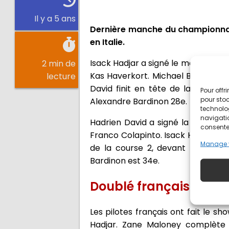
Il y a 5 ans
Dernière manche du championnat 
en Italie.
Isack Hadjar a signé le meilleur t
2 min de
Kas Haverkort. Michael Belov ter
lecture
David finit en tête de la second
Pour offr
pour stoc
Alexandre Bardinon 28e.
technolo
navigatio
Hadrien David a signé la première
consentem
Franco Colapinto. Isack Hadjar es
Manage 
de la course 2, devant David Vid
Bardinon est 34e.
Doublé français à Mo
Les pilotes français ont fait le s
Hadjar. Zane Maloney complète l