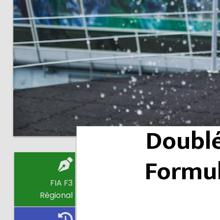
Doublé
Formul
FIA F3
Régional