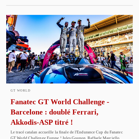
GT WORLD
Fanatec GT World Challenge -
Barcelone : doublé Ferrari,
Akkodis-ASP titré !
Le tracé catalan accueille la finale de l'Endurance Cup du Fanatec
GT World Challenge Europe ! Jules Gounon, Raffaele Marciello…