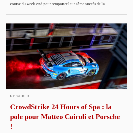
course du week-end pour remporter leur 4ème succès de la…
GT WORLD
CrowdStrike 24 Hours of Spa : la
pole pour Matteo Cairoli et Porsche
!