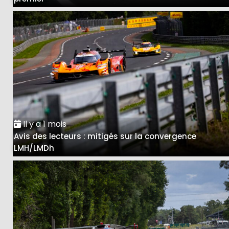
Il y a 1 mois
Avis des lecteurs : mitigés sur la convergence
LMH/LMDh