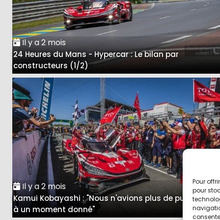
Il y a 2 mois
24 Heures du Mans - Hypercar : Le bilan par
constructeurs (1/2)
Pour offr
Il y a 2 mois
pour stoc
Kamui Kobayashi : "Nous n'avions plus de puissance
technolo
navigatio
à un moment donné"
consentem