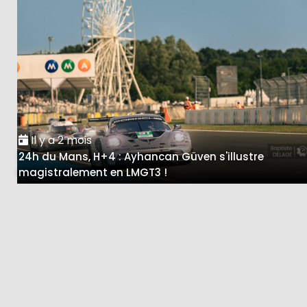
Il y a 2 mois
24h du Mans, H+4 : Ayhancan Güven s'illustre
magistralement en LMGT3 !