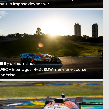
by TF s'impose devant WRT
Il y a 4 semaines
WEC - Interlagos, H+2 : BMW mène une course
indécise