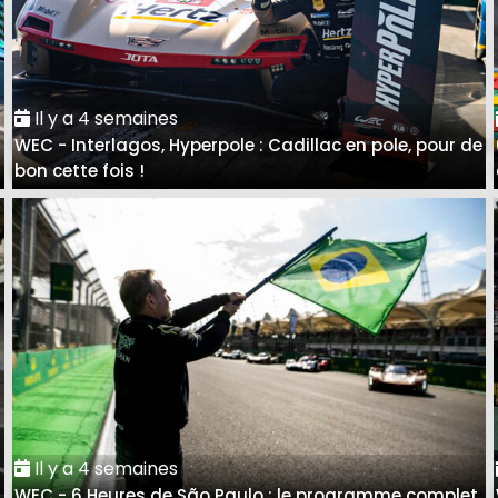
Il y a 4 semaines
WEC - Interlagos, Hyperpole : Cadillac en pole, pour de
bon cette fois !
Il y a 4 semaines
WEC - 6 Heures de São Paulo : le programme complet