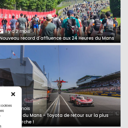
Il y a 2 mois
Nouveau record d'affluence aux 24 Heures du Mans
 cookies
Il y a 2 mois
ces
24 Heures du Mans - Toyota de retour sur la plus
e
haute marche !
s.