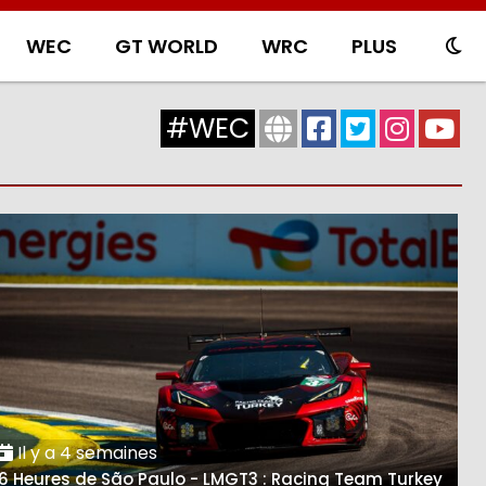
WEC
GT WORLD
WRC
PLUS
#WEC
Il y a 4 semaines
6 Heures de São Paulo - LMGT3 : Racing Team Turkey