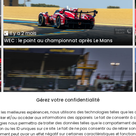
Il y a 2 mois
WEC : le point au championnat après Le Mans
Gérez votre confidentialité
ir les meilleures expériences, nous utilisons des technologies telles que les
Il y a 2 mois
ker et/ou accéder aux informations des appareils. Le fait de consentir à 
24 Heures du Mans : Les réactions du trio vainqueur
gies nous permettra de traiter des données telles que le comportement d
n ou les ID uniques sur ce site. Le fait de ne pas consentir ou de retirer son
en LMGT3
ent peut avoir un effet négatif sur certaines caractéristiques et fonction