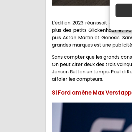
Huit constr
L'édition 2023 réunissait cinq gra
plus des petits Glickenhaus et Van
puis Aston Martin et Genesis. San
grandes marques est une publicité 
Sans compter que les grands const
On peut citer deux des trois vainq
Jenson Button un temps, Paul di Res
affoler les compteurs.
Si Ford amène Max Verstappe