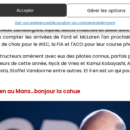
Gérer les options
Accepter
ucteurs se battent pour les victoires au général cette année. ©DPPI
ndes marques, qu'étaient Ferrari, Toyota, Peugeot, Porsc
Opt-out preferences
Déclaration de confidentialité
Imprint
wall. Lamborghini, Alpine, Isotta Fraschini et BMW sont 
s compter les arrivées de Ford et McLaren l'an prochai
de choix pour le WEC, la FIA et l'ACO pour leur course ph
ructeurs amènent avec eux des pilotes connus, parfois pa
ueurs de cette année, Nyck de Vries et Kamui Kobayashi, A
ta, Stoffel Vandoorne entre autres. Et il en est un qui po
n au Mans...bonjour la cohue