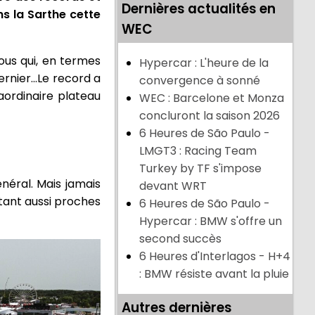
Dernières actualités en
ns la Sarthe cette
WEC
ous qui, en termes
Hypercar : L'heure de la
ernier...Le record a
convergence à sonné
aordinaire plateau
WEC : Barcelone et Monza
concluront la saison 2026
6 Heures de São Paulo -
LMGT3 : Racing Team
Turkey by TF s'impose
néral. Mais jamais
devant WRT
tant aussi proches
6 Heures de São Paulo -
Hypercar : BMW s'offre un
second succès
6 Heures d'Interlagos - H+4
: BMW résiste avant la pluie
Autres dernières