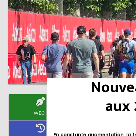
Nouvea
aux 
WEC
En constante augmentation, la f