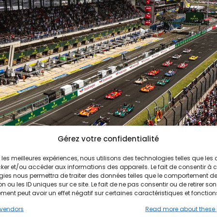
Gérez votre confidentialité
ir les meilleures expériences, nous utilisons des technologies telles que les
ker et/ou accéder aux informations des appareils. Le fait de consentir à 
gies nous permettra de traiter des données telles que le comportement d
n ou les ID uniques sur ce site. Le fait de ne pas consentir ou de retirer son
ent peut avoir un effet négatif sur certaines caractéristiques et fonction
vendors
Read more about these