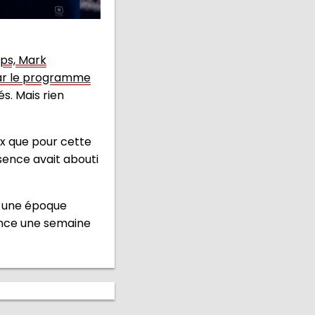
ps, Mark
par le programme
s. Mais rien
eux que pour cette
sence avait abouti
s une époque
rance une semaine