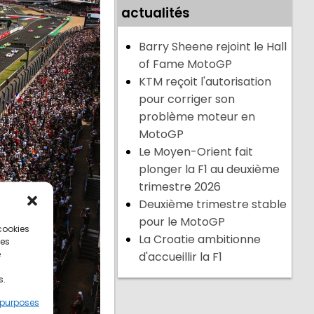
actualités
Barry Sheene rejoint le Hall
of Fame MotoGP
KTM reçoit l'autorisation
pour corriger son
problème moteur en
MotoGP
Le Moyen-Orient fait
plonger la F1 au deuxième
trimestre 2026
Deuxième trimestre stable
pour le MotoGP
 cookies
La Croatie ambitionne
ces
e
d'accueillir la F1
s.
 purposes