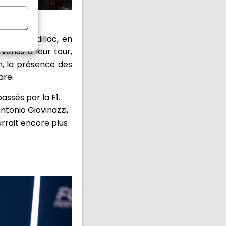
he et Cadillac, en
venus à leur tour,
n, la présence des
are.
ssés par la F1.
ntonio Giovinazzi,
urrait encore plus