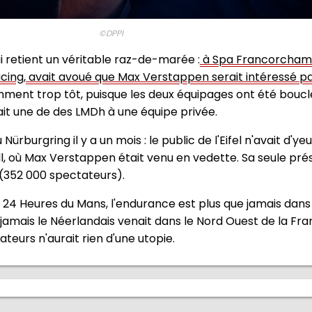
©DPPI
i retient un véritable raz-de-marée :
à Spa Francorcham
acing, avait avoué que Max Verstappen serait intéressé 
ment trop tôt, puisque les deux équipages ont été bouclé
ait une de des LMDh à une équipe privée.
 Nürburgring il y a un mois : le public de l'Eifel n'avait d'y
l, où Max Verstappen était venu en vedette. Sa seule pré
 (352 000 spectateurs).
24 Heures du Mans, l'endurance est plus que jamais dan
si jamais le Néerlandais venait dans le Nord Ouest de la F
ateurs n'aurait rien d'une utopie.