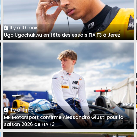
Il y a 10 mois
Ugo Ugochukwu en tête des essais FIA F3 à Jerez
Il y a 11 mois
MP Motorsport confirme Alessandro Giusti pour la
saison 2026 de FIA F3