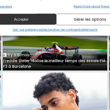
vendors
Read more about these
Gérer les options
Accepter
Opt-out preferences
Déclaration de confidentialité
Imprint
Il y a 6 mois
Freddie Slater réalise le meilleur temps des essais FIA
F3 à Barcelone