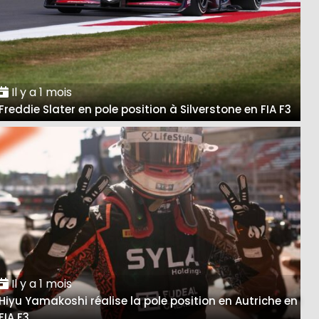
Il y a 1 mois
Freddie Slater en pole position à Silverstone en FIA F3
Il y a 1 mois
Hiyu Yamakoshi réalise la pole position en Autriche en
FIA F3