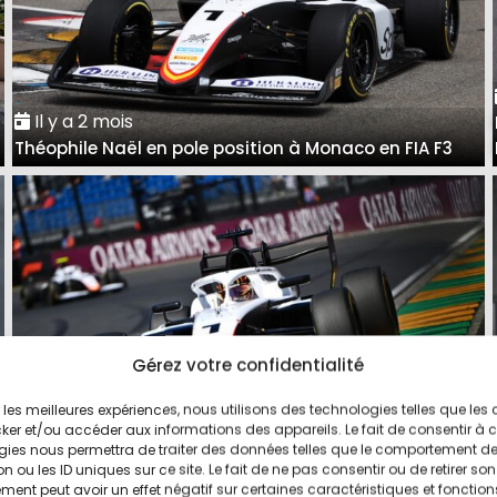
Il y a 2 mois
Théophile Naël en pole position à Monaco en FIA F3
Gérez votre confidentialité
ir les meilleures expériences, nous utilisons des technologies telles que les
Il y a 5 mois
ker et/ou accéder aux informations des appareils. Le fait de consentir à 
Théophile Naël réalise la pole position à Melbourne en
gies nous permettra de traiter des données telles que le comportement d
n ou les ID uniques sur ce site. Le fait de ne pas consentir ou de retirer son
FIA F3
ent peut avoir un effet négatif sur certaines caractéristiques et fonction