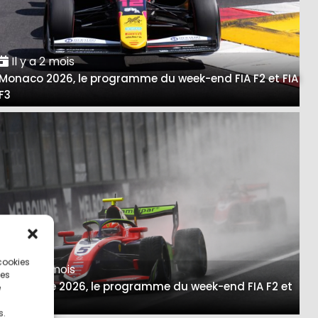
Il y a 2 mois
Monaco 2026, le programme du week-end FIA F2 et FIA
F3
 cookies
Il y a 5 mois
ces
Melbourne 2026, le programme du week-end FIA F2 et
e
FIA F3
s.