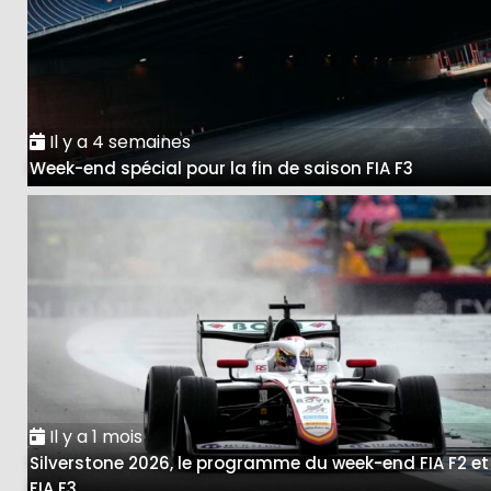
Il y a 4 semaines
Week-end spécial pour la fin de saison FIA F3
Il y a 1 mois
Silverstone 2026, le programme du week-end FIA F2 et
FIA F3