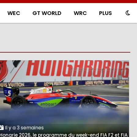
WEC
GT WORLD
WRC
PLUS
Il y a 3 semaines
Hongrie 2026, le programme du week-end FIA F2 et FIA