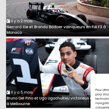
Il y a 2 mois
Gerrard Xie et Brando Badoer vainqueurs en FIA F3 à
Monaco
Pour offr
Il y a 5 mois
pour stoc
Bruno Del Pino et Ugo Ugochukwu victorieux en FIA F3
technolo
navigatio
à Melbourne
consentem