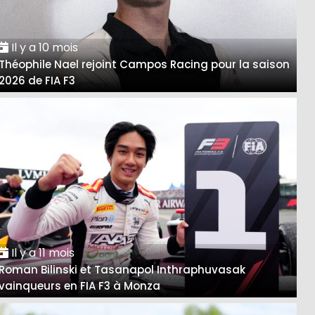
Il y a 10 mois
Théophile Nael rejoint Campos Racing pour la saison
2026 de FIA F3
Il y a 11 mois
Roman Bilinski et Tasanapol Inthraphuvasak
vainqueurs en FIA F3 à Monza