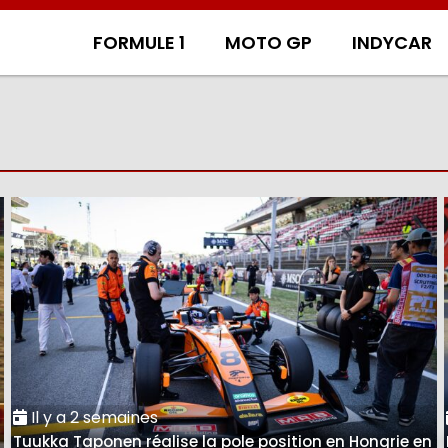
FORMULE 1
MOTO GP
INDYCAR
Il y a 2 semaines
Tuukka Taponen réalise la pole position en Hongrie en