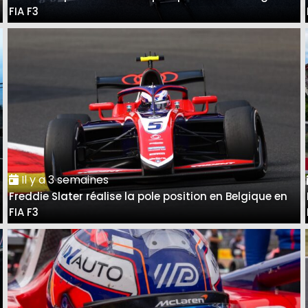
FIA F3
Il y a 3 semaines
Freddie Slater réalise la pole position en Belgique en
FIA F3