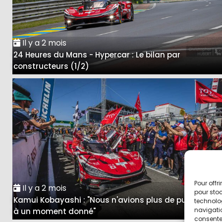
Il y a 2 mois
24 Heures du Mans - Hypercar : Le bilan par
constructeurs (1/2)
Pour offr
Il y a 2 mois
pour stoc
Kamui Kobayashi : "Nous n'avions plus de puissance
technolo
navigatio
à un moment donné"
consentem