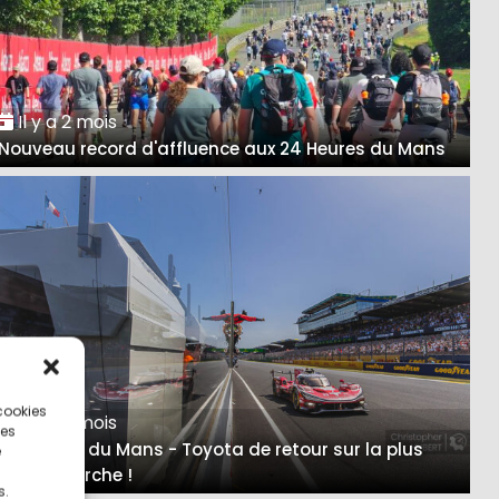
Il y a 2 mois
Nouveau record d'affluence aux 24 Heures du Mans
 cookies
Il y a 2 mois
ces
24 Heures du Mans - Toyota de retour sur la plus
e
haute marche !
s.