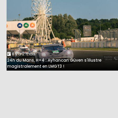
Il y a 2 mois
24h du Mans, H+4 : Ayhancan Güven s'illustre
magistralement en LMGT3 !