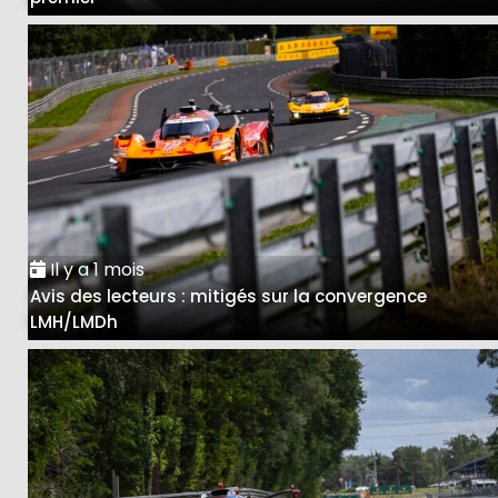
Il y a 1 mois
Avis des lecteurs : mitigés sur la convergence
LMH/LMDh