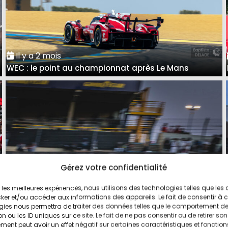
Il y a 2 mois
WEC : le point au championnat après Le Mans
Gérez votre confidentialité
ir les meilleures expériences, nous utilisons des technologies telles que les
Il y a 2 mois
ker et/ou accéder aux informations des appareils. Le fait de consentir à 
24 Heures du Mans : Les réactions du trio vainqueur
gies nous permettra de traiter des données telles que le comportement d
n ou les ID uniques sur ce site. Le fait de ne pas consentir ou de retirer son
en LMGT3
ent peut avoir un effet négatif sur certaines caractéristiques et fonction