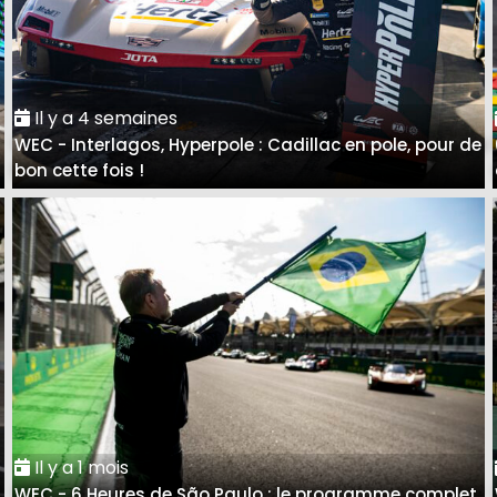
Il y a 4 semaines
WEC - Interlagos, Hyperpole : Cadillac en pole, pour de
bon cette fois !
Il y a 1 mois
WEC - 6 Heures de São Paulo : le programme complet