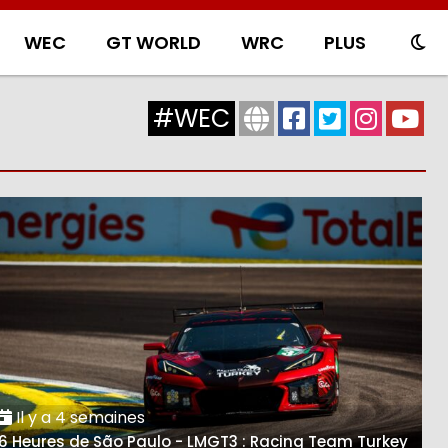
WEC
GT WORLD
WRC
PLUS
#WEC
Il y a 4 semaines
6 Heures de São Paulo - LMGT3 : Racing Team Turkey