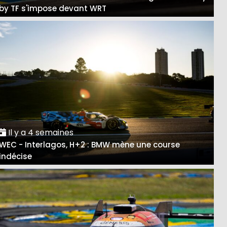
by TF s'impose devant WRT
Il y a 4 semaines
WEC - Interlagos, H+2 : BMW mène une course
indécise