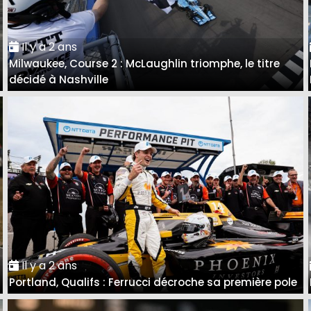
Il y a 2 ans
Milwaukee, Course 2 : McLaughlin triomphe, le titre
décidé à Nashville
Il y a 2 ans
Portland, Qualifs : Ferrucci décroche sa première pole