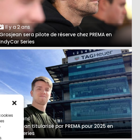
Il y a 2 ans
Grosjean sera pilote de réserve chez PREMA en
IndyCar Series
 cookies
Il y a 2 ans
ces
Shwartzman titularisé par PREMA pour 2025 en
e
IndyCar Series
s.