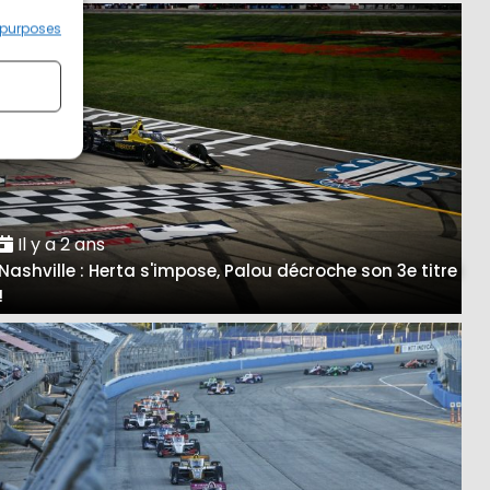
 purposes
Il y a 2 ans
Nashville : Herta s'impose, Palou décroche son 3e titre
!