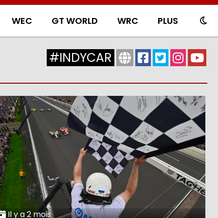
WEC
GT WORLD
WRC
PLUS
#INDYCAR
Il y a 2 mois