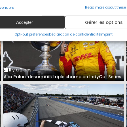
vendors
Read more about these
Gérer les options
Accepter
Opt-out preferences
Déclaration de confidentialité
Imprint
Il y a 2 ans
Alex Palou, désormais triple champion IndyCar Series