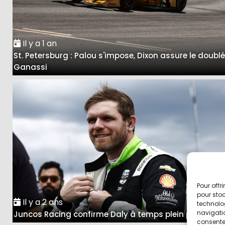
Il y a 1 an
St. Petersburg : Palou s'impose, Dixon assure le doubl
Ganassi
Pour offr
pour stoc
Il y a 2 ans
technolo
navigatio
Juncos Racing confirme Daly à temps plein pour 202
consentem