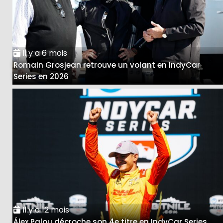
Il y a 6 mois
Romain Grosjean retrouve un volant en IndyCar
Series en 2026
Il y a 12 mois
Álex Palou décroche son 4e titre en IndyCar Series