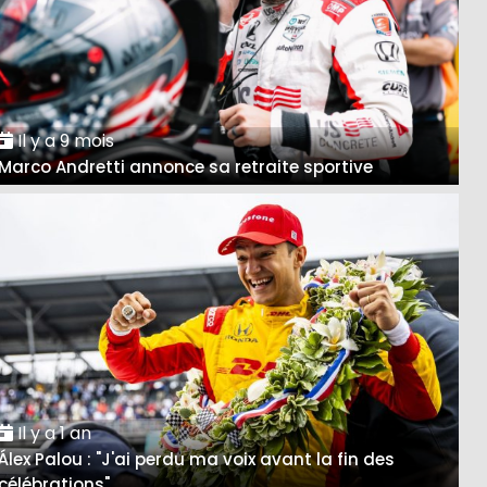
Il y a 9 mois
Marco Andretti annonce sa retraite sportive
Il y a 1 an
Álex Palou : "J'ai perdu ma voix avant la fin des
célébrations"