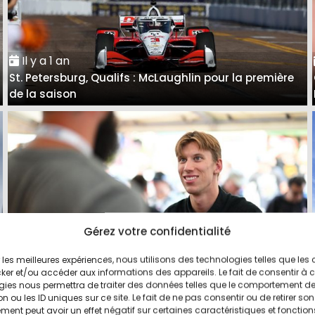
Il y a 1 an
é
St. Petersburg, Qualifs : McLaughlin pour la première
de la saison
Gérez votre confidentialité
ir les meilleures expériences, nous utilisons des technologies telles que les
ker et/ou accéder aux informations des appareils. Le fait de consentir à 
Il y a 2 ans
gies nous permettra de traiter des données telles que le comportement d
n ou les ID uniques sur ce site. Le fait de ne pas consentir ou de retirer son
5
Juncos Hollinger Racing confirme Robb pour 2025
ent peut avoir un effet négatif sur certaines caractéristiques et fonction