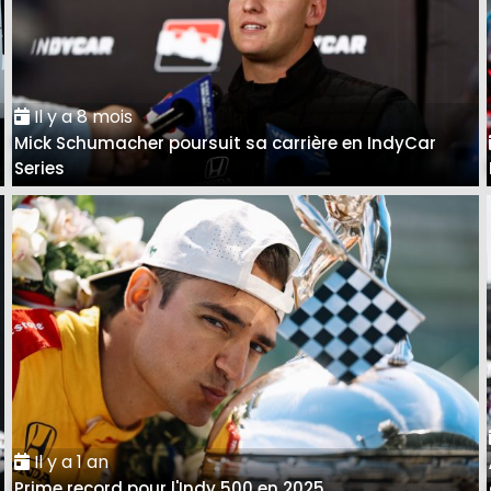
Il y a 8 mois
Mick Schumacher poursuit sa carrière en IndyCar
Series
Il y a 1 an
Prime record pour l'Indy 500 en 2025