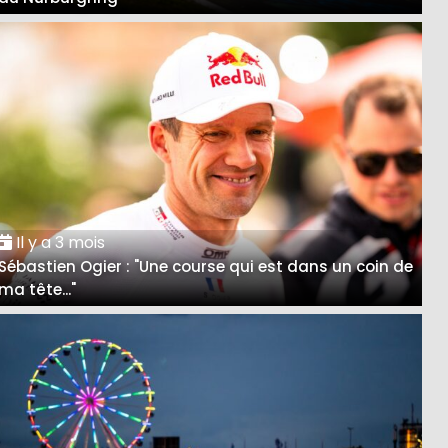
Il y a 3 mois
Sébastien Ogier : "Une course qui est dans un coin de
ma tête..."