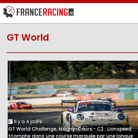
GT World
Il y a 4 jours
GT World Challenge, Magny-Cours - C2 : Lionspeed
triomphe dans une course marquée par une longue