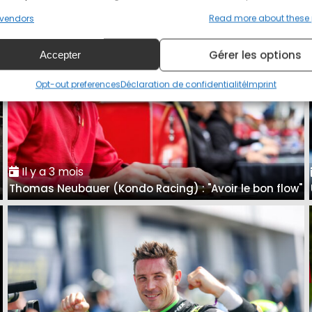
vendors
Read more about these
Gérer les options
Accepter
Opt-out preferences
Déclaration de confidentialité
Imprint
Il y a 3 mois
Thomas Neubauer (Kondo Racing) : "Avoir le bon flow"