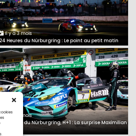
Il y a 3 mois
24 Heures du Nürburgring : Le point au petit matin
 cookies
Il y a 3 mois
ces
24 Heures du Nürburgring, H+1 : La surprise Maximilian
e
Paul
s.