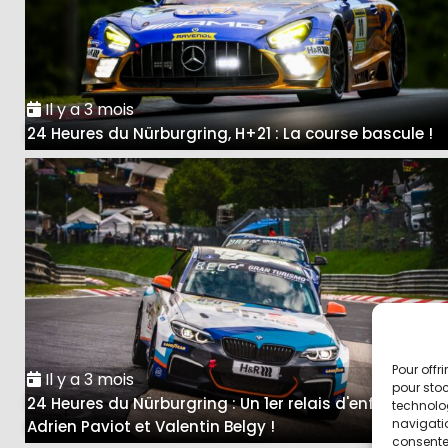
Il y a 3 mois
24 Heures du Nürburgring, H+21 : La course bascule !
Pour offr
Il y a 3 mois
pour stoc
24 Heures du Nürburgring : Un 1er relais d'enfer pour
technolo
navigatio
Adrien Paviot et Valentin Belgy !
consentem