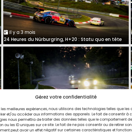
Il y a 3 mois
24 Heures du Nürburgring, H+20 : Statu quo en tête
Gérez votre confidentialité
ir les meilleures expériences, nous utilisons des technologies telles que les
Il y a 3 mois
ker et/ou accéder aux informations des appareils. Le fait de consentir à 
24 Heures du Nürburgring, H+6 : Winward Racing en
gies nous permettra de traiter des données telles que le comportement d
n ou les ID uniques sur ce site. Le fait de ne pas consentir ou de retirer son
maîtrise
ent peut avoir un effet négatif sur certaines caractéristiques et fonction