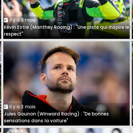
Il y a 3 mois
Kévin Estre (Manthey Racing) : "Une piste qui inspire le
respect"
Il y a 3 mois
Jules Gounon (Winward Racing) : "De bonnes
sensations dans la voiture"