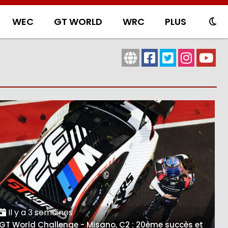
WEC
GT WORLD
WRC
PLUS
Il y a 3 semaines
GT World Challenge - Misano, C2 : 20ème succès et