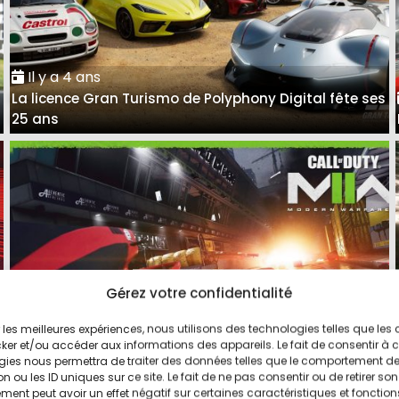
Il y a 4 ans
La licence Gran Turismo de Polyphony Digital fête ses
25 ans
Gérez votre confidentialité
ir les meilleures expériences, nous utilisons des technologies telles que les
Il y a 4 ans
ker et/ou accéder aux informations des appareils. Le fait de consentir à 
Le tracé de Singapour jouable dans Call of Duty :
gies nous permettra de traiter des données telles que le comportement d
n ou les ID uniques sur ce site. Le fait de ne pas consentir ou de retirer son
Modern Warfare II
ent peut avoir un effet négatif sur certaines caractéristiques et fonction