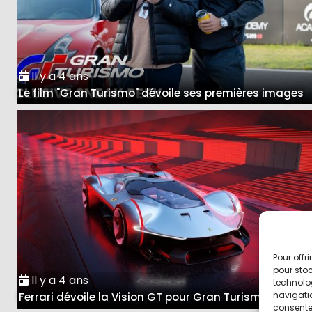
Il y a 4 ans
Le film "Gran Turismo" dévoile ses premières images
Pour offr
pour stoc
Il y a 4 ans
technolo
navigatio
Ferrari dévoile la Vision GT pour Gran Turismo 7
consentem