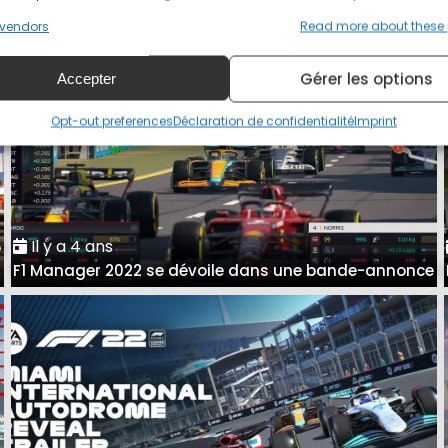
vendors
Read more about these
Gérer les options
Accepter
Opt-out preferences
Déclaration de confidentialité
Imprint
Il y a 4 ans
o
F1 Manager 2022 se dévoile dans une bande-annonce