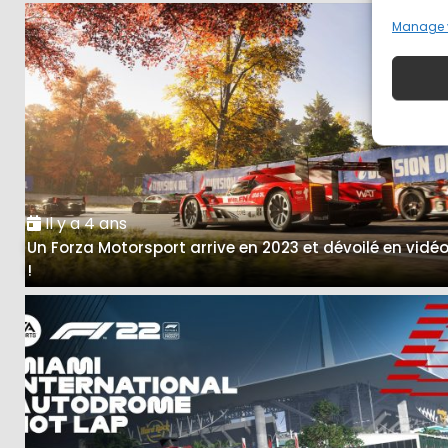
Manage 
Il y a 4 ans
Un Forza Motorsport arrive en 2023 et dévoilé en vidé
!