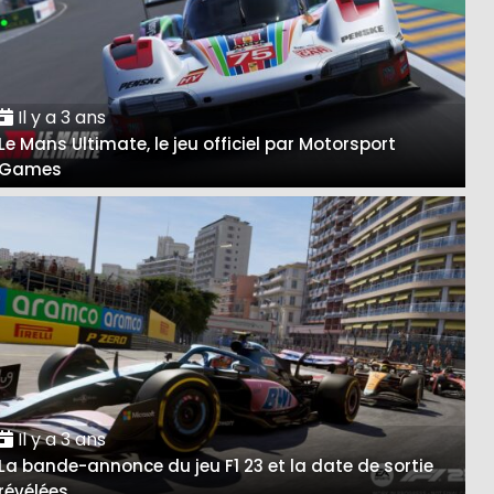
Il y a 3 ans
Le Mans Ultimate, le jeu officiel par Motorsport
Games
Il y a 3 ans
La bande-annonce du jeu F1 23 et la date de sortie
révélées