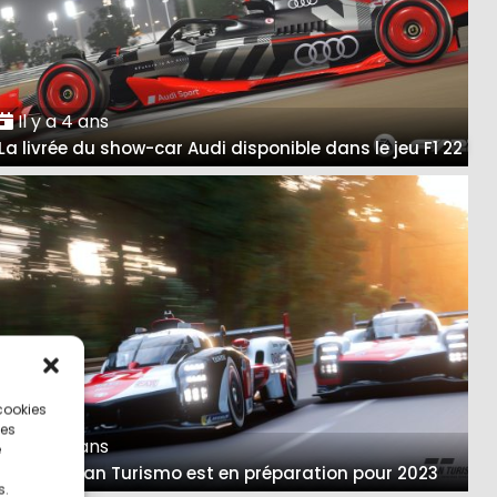
Il y a 4 ans
La livrée du show-car Audi disponible dans le jeu F1 22
 cookies
ces
Il y a 4 ans
e
Un film Gran Turismo est en préparation pour 2023
s.