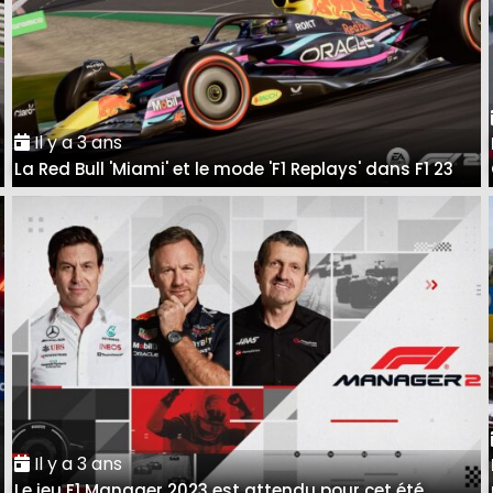
Il y a 3 ans
La Red Bull 'Miami' et le mode 'F1 Replays' dans F1 23
Il y a 3 ans
Le jeu F1 Manager 2023 est attendu pour cet été