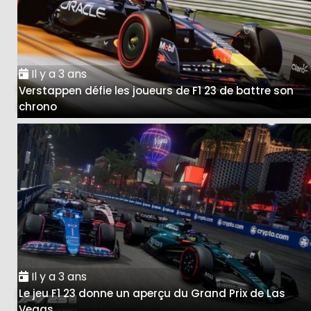
Il y a 3 ans
Verstappen défie les joueurs de F1 23 de battre son
chrono
Il y a 3 ans
Le jeu F1 23 donne un aperçu du Grand Prix de Las
Vegas