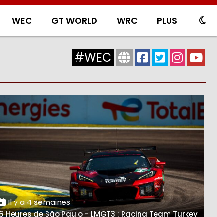
WEC
GT WORLD
WRC
PLUS
#WEC
Il y a 4 semaines
6 Heures de São Paulo - LMGT3 : Racing Team Turkey