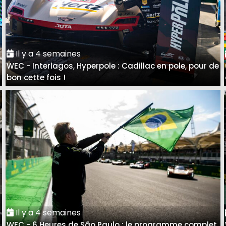
Il y a 4 semaines
WEC - Interlagos, Hyperpole : Cadillac en pole, pour de
bon cette fois !
Il y a 4 semaines
WEC - 6 Heures de São Paulo : le programme complet