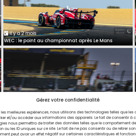
Il y a 2 mois
WEC : le point au championnat après Le Mans
Gérez votre confidentialité
ir les meilleures expériences, nous utilisons des technologies telles que les
Il y a 2 mois
ker et/ou accéder aux informations des appareils. Le fait de consentir à 
24 Heures du Mans : Les réactions du trio vainqueur
gies nous permettra de traiter des données telles que le comportement d
n ou les ID uniques sur ce site. Le fait de ne pas consentir ou de retirer son
en LMGT3
ent peut avoir un effet négatif sur certaines caractéristiques et fonction