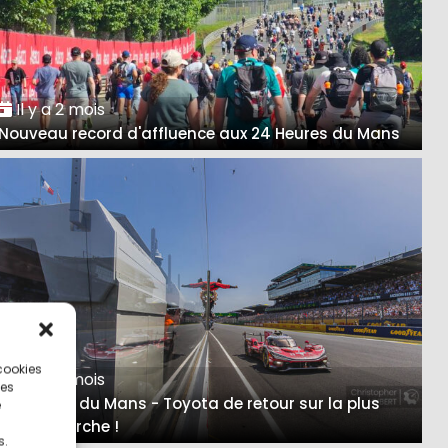
Il y a 2 mois
Nouveau record d'affluence aux 24 Heures du Mans
 cookies
Il y a 2 mois
ces
24 Heures du Mans - Toyota de retour sur la plus
e
haute marche !
s.