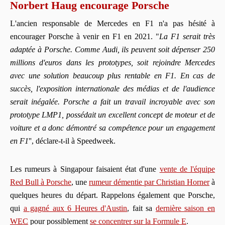
Norbert Haug encourage Porsche
L'ancien responsable de Mercedes en F1 n'a pas hésité à
encourager Porsche à venir en F1 en 2021. "
La F1 serait très
adaptée à Porsche. Comme Audi, ils peuvent soit dépenser 250
millions d'euros dans les prototypes, soit rejoindre Mercedes
avec une solution beaucoup plus rentable en F1. En cas de
succès, l'exposition internationale des médias et de l'audience
serait inégalée. Porsche a fait un travail incroyable avec son
prototype LMP1, possédait un excellent concept de moteur et de
voiture et a donc démontré sa compétence pour un engagement
en F1
'', déclare-t-il à Speedweek.
Les rumeurs à Singapour faisaient état d'une
vente de l'équipe
Red Bull à Porsche
, une
rumeur démentie par Christian Horner
à
quelques heures du départ. Rappelons également que Porsche,
qui
a gagné aux 6 Heures d'Austin
, fait sa
dernière saison en
WEC
pour possiblement
se concentrer sur la Formule E
.