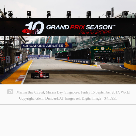
Marina Bay Circuit, Marina Bay, Singapore. Friday 15 September 2017. World
Copyright: Glenn Dunbar/LAT Images ref: Digital Image _X4I5951