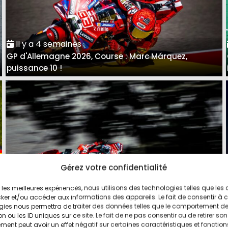
Il y a 4 semaines
GP d'Allemagne 2026, Course : Marc Márquez,
puissance 10 !
Gérez votre confidentialité
ir les meilleures expériences, nous utilisons des technologies telles que les
Il y a 4 semaines
ker et/ou accéder aux informations des appareils. Le fait de consentir à 
GP d'Allemagne 2026, Qualifs : Marc Márquez bat le
gies nous permettra de traiter des données telles que le comportement d
n ou les ID uniques sur ce site. Le fait de ne pas consentir ou de retirer son
record au Sachsenring
ent peut avoir un effet négatif sur certaines caractéristiques et fonction