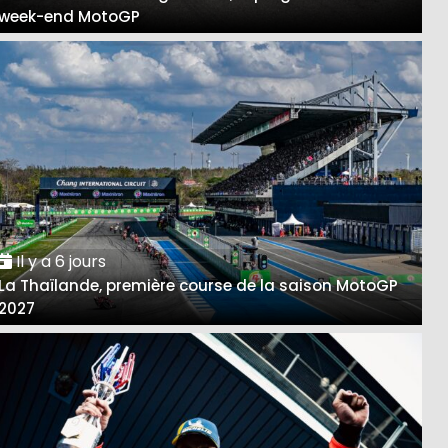
week-end MotoGP
Il y a 6 jours
La Thaïlande, première course de la saison MotoGP
2027