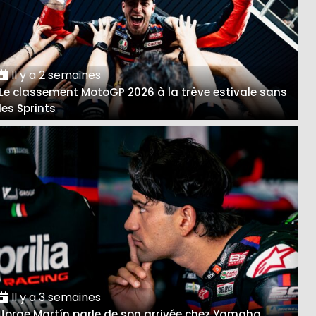
Il y a 2 semaines
Le classement MotoGP 2026 à la trêve estivale sans
les Sprints
Il y a 3 semaines
Jorge Martín parle de son arrivée chez Yamaha