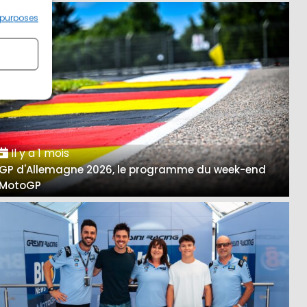
 purposes
Il y a 1 mois
GP d'Allemagne 2026, le programme du week-end
MotoGP