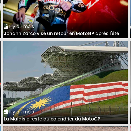
Il y a 1 mois
Johann Zarco vise un retour en MotoGP après l'été
Il y a 1 mois
La Malaisie reste au calendrier du MotoGP