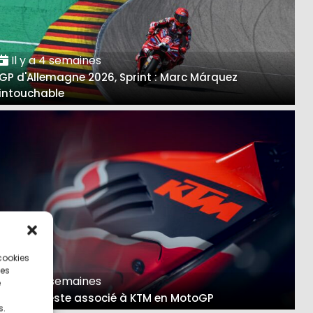
Il y a 4 semaines
GP d'Allemagne 2026, Sprint : Marc Márquez
intouchable
 cookies
ces
Il y a 4 semaines
e
Red Bull reste associé à KTM en MotoGP
s.