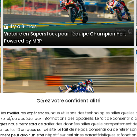
Il y a 3 mois
Victoire en Superstock pour l'équipe Champion Hert
Powered by MRP
Gérez votre confidentialité
ir les meilleures expériences, nous utilisons des technologies telles que les
Il y a 4 mois
ker et/ou accéder aux informations des appareils. Le fait de consentir à 
De la persévérance au Mans pour l'équipe F.C.C. TSR
gies nous permettra de traiter des données telles que le comportement d
n ou les ID uniques sur ce site. Le fait de ne pas consentir ou de retirer son
Honda France
ent peut avoir un effet négatif sur certaines caractéristiques et fonction