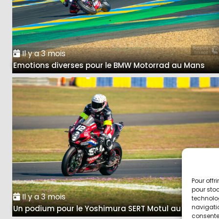
Il y a 3 mois
Emotions diverses pour le BMW Motorrad au Mans
Pour offr
pour stoc
Il y a 3 mois
technolo
navigatio
Un podium pour le Yoshimura SERT Motul au Mans
consentem