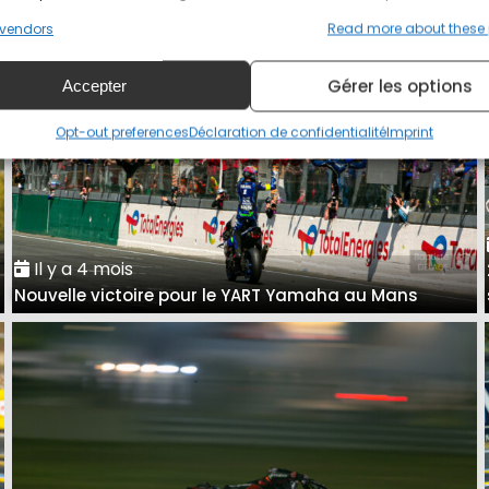
vendors
Read more about these
Gérer les options
Accepter
Opt-out preferences
Déclaration de confidentialité
Imprint
Il y a 4 mois
Nouvelle victoire pour le YART Yamaha au Mans