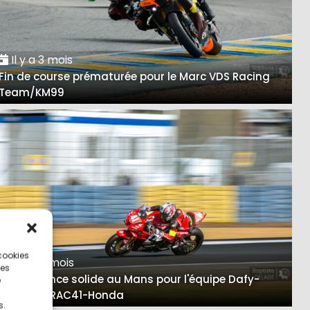
Il y a 3 mois
Fin de course prématurée pour le Marc VDS Racing
Team/KM99
 cookies
Il y a 4 mois
ces
Performance solide au Mans pour l'équipe Dafy-
e
Kaedear-RAC41-Honda
s.