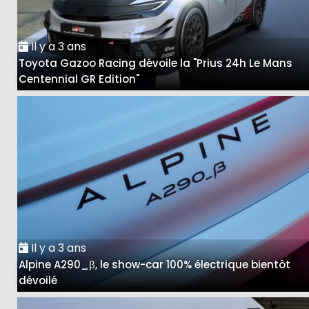
Il y a 3 ans
Toyota Gazoo Racing dévoile la "Prius 24h Le Mans
Centennial GR Edition"
Il y a 3 ans
Alpine A290_β, le show-car 100% électrique bientôt
dévoilé