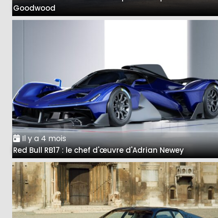
Goodwood
Il y a 4 mois
Red Bull RB17 : le chef d'œuvre d'Adrian Newey