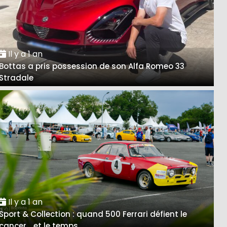
Il y a 1 an
Bottas a pris possession de son Alfa Romeo 33
Stradale
Il y a 1 an
Sport & Collection : quand 500 Ferrari défient le
cancer… et le temps