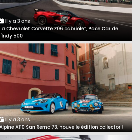
Il y a 3 ans
La Chevrolet Corvette Z06 cabriolet, Pace Car de
l'Indy 500
Il y a 3 ans
Alpine A110 San Remo 73, nouvelle édition collector !