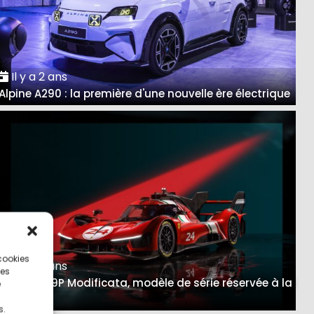
Il y a 2 ans
Alpine A290 : la première d'une nouvelle ère électrique
 cookies
Il y a 3 ans
ces
Ferrari 499P Modificata, modèle de série réservée à la
e
piste
s.