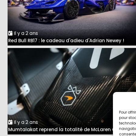
Il y a 2 ans
Red Bull RB17 : le cadeau d'adieu d'Adrian Newey !
Pour offr
pour stoc
Il y a 2 ans
technolo
navigatio
Mumtalakat reprend la totalité de McLaren Group
consentem