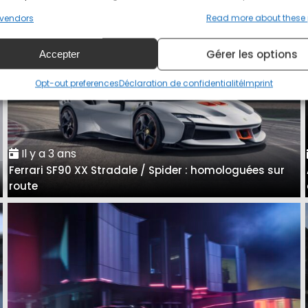
vendors
Read more about these
Gérer les options
Accepter
Opt-out preferences
Déclaration de confidentialité
Imprint
Il y a 3 ans
Ferrari SF90 XX Stradale / Spider : homologuées sur
e
route