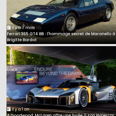
Il y a 7 mois
Ferrari 365 GT4 BB : l'hommage secret de Maranello à
Brigitte Bardot
Il y a 1 an
A Goodwood, McLaren offre une livrée à son Hypercar