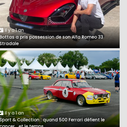
Il y a 1 an
Bottas a pris possession de son Alfa Romeo 33
Stradale
Il y a 1 an
Sport & Collection : quand 500 Ferrari défient le
cancer… et le temps