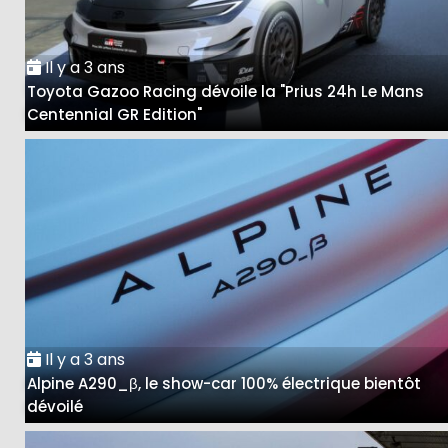
Il y a 3 ans
Toyota Gazoo Racing dévoile la "Prius 24h Le Mans
Centennial GR Edition"
Il y a 3 ans
Alpine A290_β, le show-car 100% électrique bientôt
dévoilé