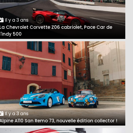
Il y a 3 ans
La Chevrolet Corvette Z06 cabriolet, Pace Car de
l'Indy 500
Il y a 3 ans
Alpine A110 San Remo 73, nouvelle édition collector !