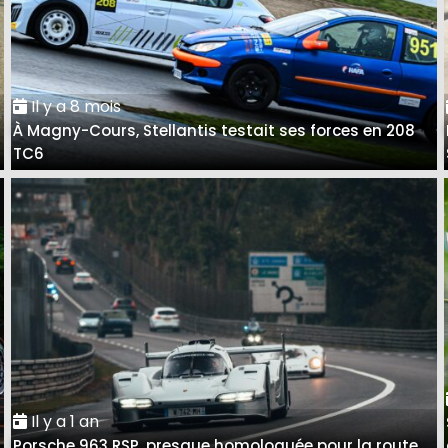
Il y a 8 mois
À Magny-Cours, Stellantis testait ses forces en 208
TC6
Il y a 1 an
Porsche 963 RSP, presque homologuée pour la route