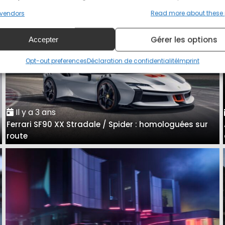
vendors
Read more about these
Gérer les options
Accepter
Opt-out preferences
Déclaration de confidentialité
Imprint
Il y a 3 ans
Ferrari SF90 XX Stradale / Spider : homologuées sur
e
route