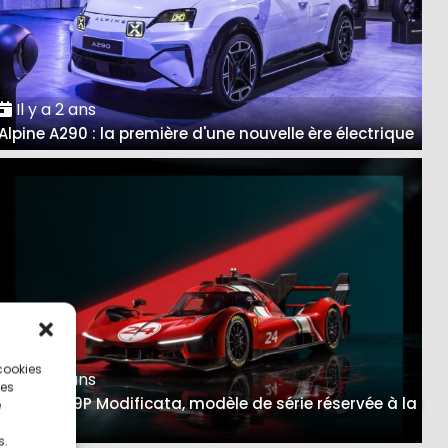
Il y a 2 ans
Alpine A290 : la première d'une nouvelle ère électrique
 cookies
Il y a 3 ans
ces
Ferrari 499P Modificata, modèle de série réservée à la
e
piste
s.