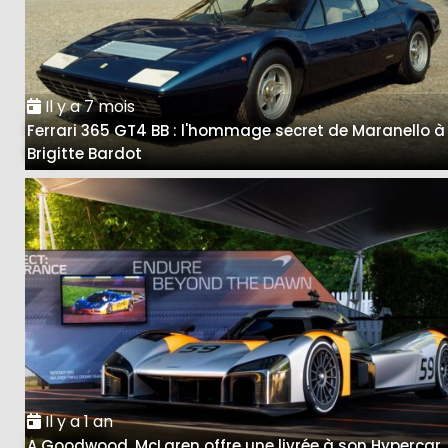
Il y a 7 mois
Ferrari 365 GT4 BB : l'hommage secret de Maranello à
Brigitte Bardot
Il y a 1 an
A Goodwood, McLaren offre une livrée à son Hypercar