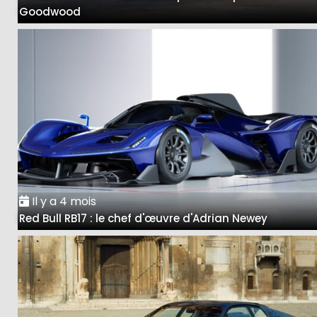
Goodwood
Il y a 4 mois
Red Bull RB17 : le chef d'œuvre d'Adrian Newey