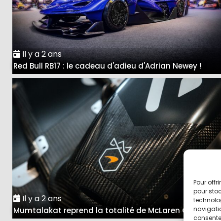
Il y a 2 ans
Red Bull RB17 : le cadeau d'adieu d'Adrian Newey !
Pour offr
pour stoc
Il y a 2 ans
technolo
navigatio
Mumtalakat reprend la totalité de McLaren Group
consentem