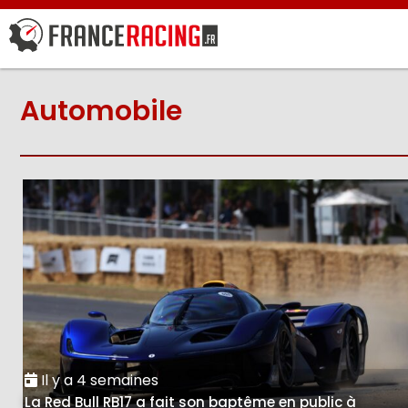
Automobile
Il y a 4 semaines
La Red Bull RB17 a fait son baptême en public à