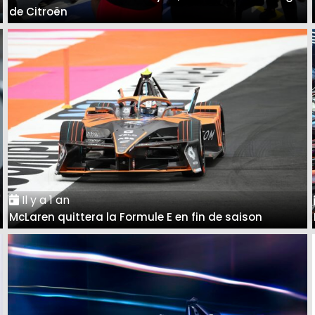
de Citroën
Il y a 1 an
McLaren quittera la Formule E en fin de saison