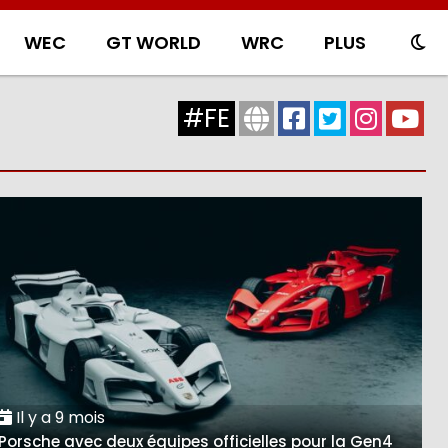
WEC
GT WORLD
WRC
PLUS
#FE
Il y a 9 mois
Porsche avec deux équipes officielles pour la Gen4