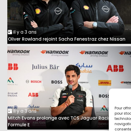
Il y a 3 ans
Oliver Rowland rejoint Sacha Fenestraz chez Nissan
Pour offr
Il y a 3 ans
pour stoc
Mitch Evans prolonge avec TCS Jaguar Racing en
technolo
navigatio
Formule E
consentem