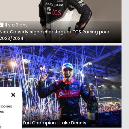
Il y a 3 ans
Nick Cassidy signe chez Jaguar TCS Racing pour
2023/2024
 cookies
ces
Il y a 3 ans
e
Itinéraire d’un Champion : Jake Dennis
s.