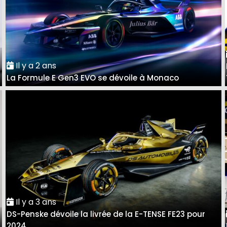
Il y a 2 ans
La Formule E Gen3 EVO se dévoile à Monaco
Il y a 3 ans
DS-Penske dévoile la livrée de la E-TENSE FE23 pour
2024