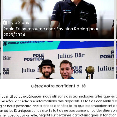
Il y a 3 ans
Robin Frijns retourne chez Envision Racing pour
2023/2024
Gérez votre confidentialité
ir les meilleures expériences, nous utilisons des technologies telles que les
ker et/ou accéder aux informations des appareils. Le fait de consentir à 
Il y a 3 ans
gies nous permettra de traiter des données telles que le comportement d
n ou les ID uniques sur ce site. Le fait de ne pas consentir ou de retirer son
ABT-Cupra confirme le départ de Robin Frijns
ent peut avoir un effet négatif sur certaines caractéristiques et fonction