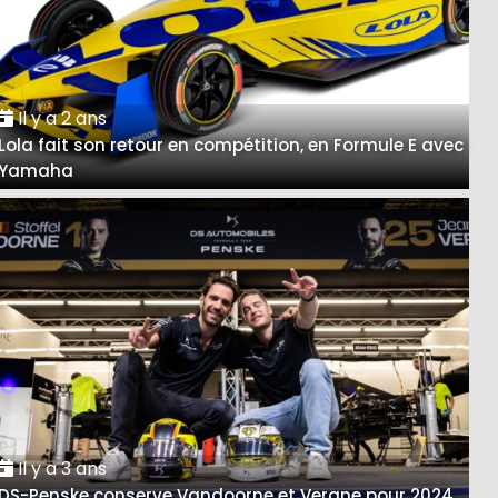
Il y a 2 ans
Lola fait son retour en compétition, en Formule E avec
Yamaha
Il y a 3 ans
DS-Penske conserve Vandoorne et Vergne pour 2024