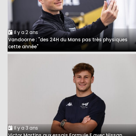
Il y a 2 ans
Vandoorne : "des 24H du Mans pas très physiques
cette année"
Il y a 3 ans
Victor Martins aux essais Formule E avec Nissan