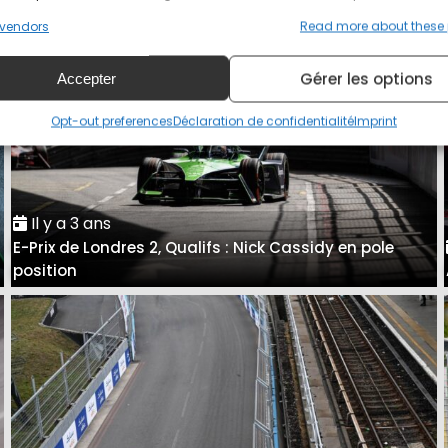
vendors
Read more about these
Gérer les options
Accepter
Opt-out preferences
Déclaration de confidentialité
Imprint
Il y a 3 ans
E-Prix de Londres 2, Qualifs : Nick Cassidy en pole
position