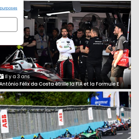
 purposes
Il y a 3 ans
António Félix da Costa étrille la FIA et la Formule E