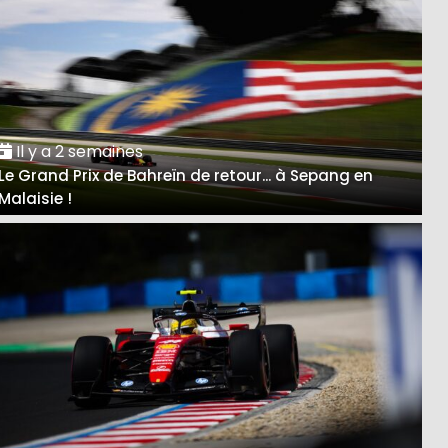
Il y a 2 semaines
Le Grand Prix de Bahreïn de retour... à Sepang en
Malaisie !