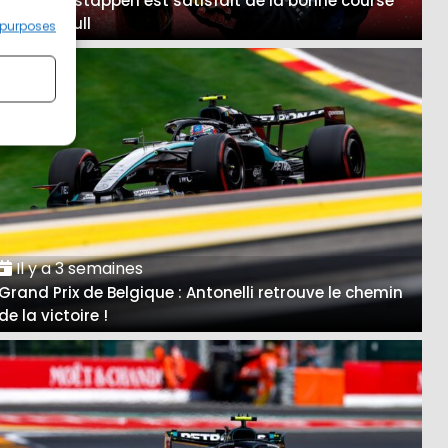
A Spa, Verstappen est satisfait de la bonne course
des Red Bull
 purposes
Il y a 3 semaines
Grand Prix de Belgique : Antonelli retrouve le chemin
de la victoire !