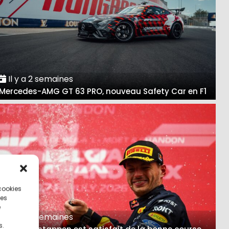
Il y a 2 semaines
Mercedes-AMG GT 63 PRO, nouveau Safety Car en F1
 cookies
ces
e
Il y a 3 semaines
s.