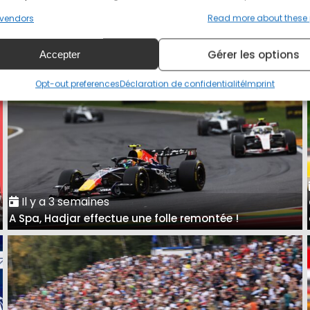
Grand Prix de Hongrie : présentation et horaires
vendors
Read more about these
Gérer les options
Accepter
Opt-out preferences
Déclaration de confidentialité
Imprint
Il y a 3 semaines
A Spa, Hadjar effectue une folle remontée !