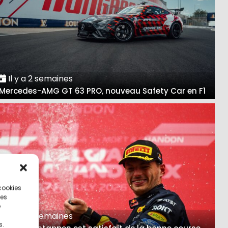
Il y a 2 semaines
Mercedes-AMG GT 63 PRO, nouveau Safety Car en F1
 cookies
ces
e
Il y a 3 semaines
s.