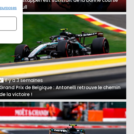
A Spa, Verstappen est satisfait de la bonne course
des Red Bull
 purposes
Il y a 3 semaines
Grand Prix de Belgique : Antonelli retrouve le chemin
de la victoire !