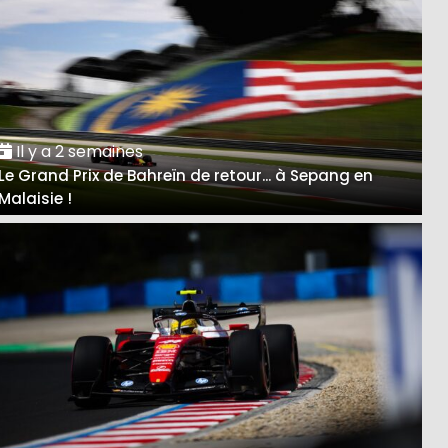
Il y a 2 semaines
Le Grand Prix de Bahreïn de retour... à Sepang en
Malaisie !