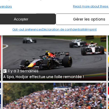
Grand Prix de Hongrie : présentation et horaires
vendors
Read more about these
Gérer les options
Accepter
Opt-out preferences
Déclaration de confidentialité
Imprint
Il y a 3 semaines
A Spa, Hadjar effectue une folle remontée !