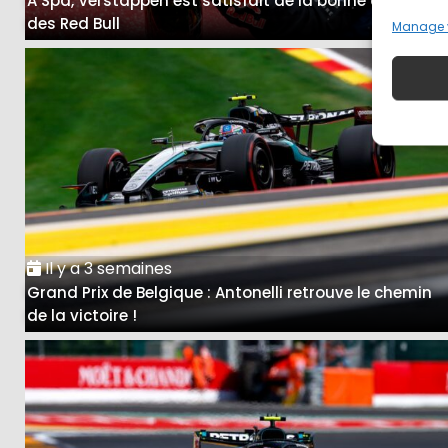
A Spa, Verstappen est satisfait de la bonne course
des Red Bull
Manage 
Il y a 3 semaines
Grand Prix de Belgique : Antonelli retrouve le chemin
de la victoire !