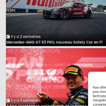
Il y a 2 semaines
Mercedes-AMG GT 63 PRO, nouveau Safety Car en F1
Pour offr
pour stoc
technolo
Il y a 3 semaines
navigatio
consentem