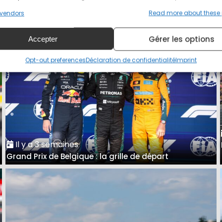
A Spa, Antonelli avait raison de se méfier de Ferrari
vendors
Read more about these
Gérer les options
Accepter
Opt-out preferences
Déclaration de confidentialité
Imprint
Il y a 3 semaines
Grand Prix de Belgique : la grille de départ