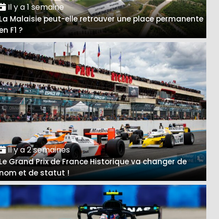
Il y a 1 semaine
La Malaisie peut-elle retrouver une place permanente
en F1 ?
Il y a 2 semaines
Le Grand Prix de France Historique va changer de
nom et de statut !