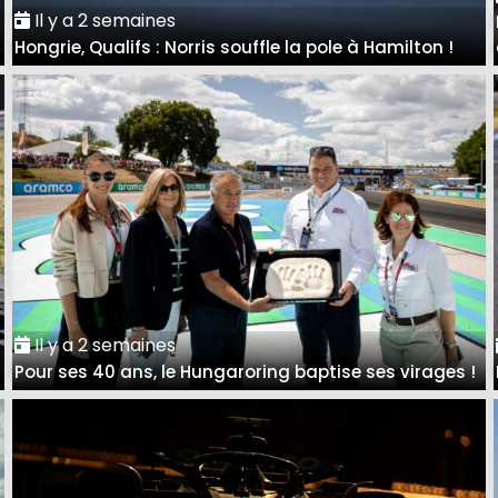
Il y a 2 semaines
Hongrie, Qualifs : Norris souffle la pole à Hamilton !
Il y a 2 semaines
Pour ses 40 ans, le Hungaroring baptise ses virages !