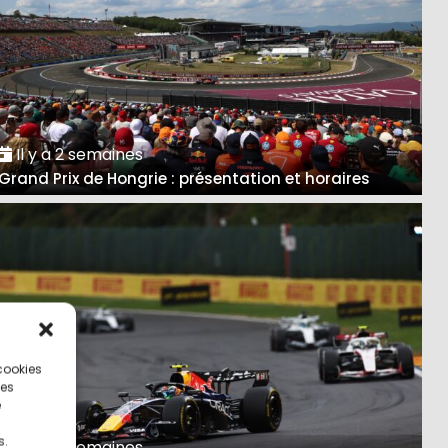
Il y a 2 semaines
Grand Prix de Hongrie : présentation et horaires
 cookies
ces
e
s.
Il y a 3 semaines