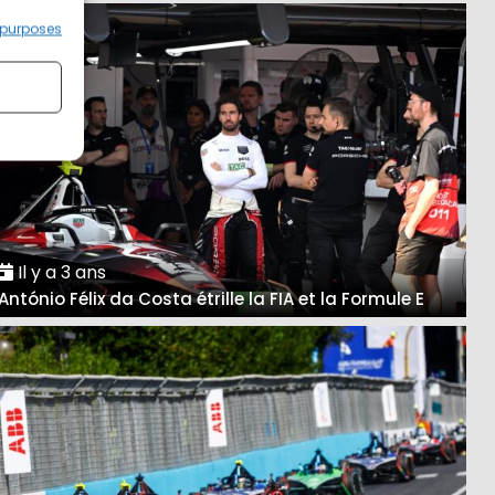
 purposes
Il y a 3 ans
António Félix da Costa étrille la FIA et la Formule E