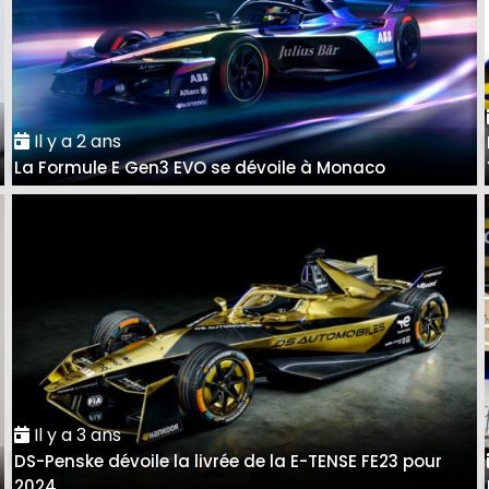
Il y a 2 ans
La Formule E Gen3 EVO se dévoile à Monaco
Il y a 3 ans
DS-Penske dévoile la livrée de la E-TENSE FE23 pour
2024