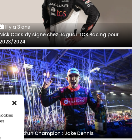
Il y a 3 ans
Nick Cassidy signe chez Jaguar TCS Racing pour
2023/2024
 cookies
ces
Il y a 3 ans
e
Itinéraire d’un Champion : Jake Dennis
s.