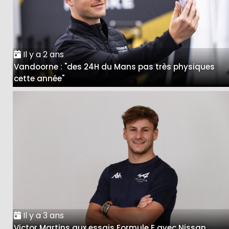
Il y a 2 ans
Vandoorne : "des 24H du Mans pas très physiques
cette année"
Il y a 3 ans
Victor Martins aux essais Formule E avec Nissan