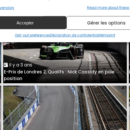
vendors
Read more about these
Gérer les options
Accepter
Opt-out preferences
Déclaration de confidentialité
Imprint
Il y a 3 ans
E-Prix de Londres 2, Qualifs : Nick Cassidy en pole
position