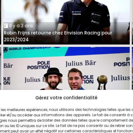
Il y a 3 ans
Robin Frijns retourne chez Envision Racing pour
2023/2024
Gérez votre confidentialité
ir les meilleures expériences, nous utilisons des technologies telles que les
ker et/ou accéder aux informations des appareils. Le fait de consentir à 
Il y a 3 ans
gies nous permettra de traiter des données telles que le comportement d
n ou les ID uniques sur ce site. Le fait de ne pas consentir ou de retirer son
ABT-Cupra confirme le départ de Robin Frijns
ent peut avoir un effet négatif sur certaines caractéristiques et fonction