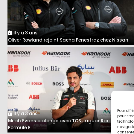
Il y a 3 ans
Oliver Rowland rejoint Sacha Fenestraz chez Nissan
Pour offr
Il y a 3 ans
pour stoc
Mitch Evans prolonge avec TCS Jaguar Racing en
technolo
navigatio
Formule E
consentem