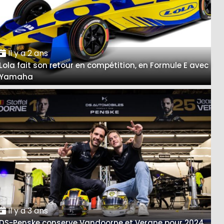
Il y a 2 ans
Lola fait son retour en compétition, en Formule E avec
Yamaha
Il y a 3 ans
DS-Penske conserve Vandoorne et Vergne pour 2024