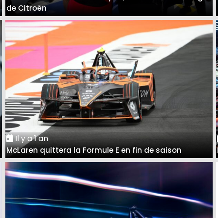
de Citroën
Il y a 1 an
McLaren quittera la Formule E en fin de saison