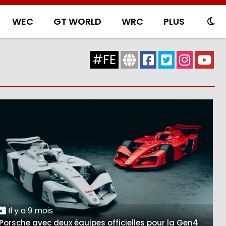
WEC
GT WORLD
WRC
PLUS
#FE
Il y a 9 mois
Porsche avec deux équipes officielles pour la Gen4